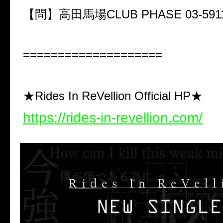
【問】高田馬場CLUB PHASE 03-5911
====================
★Rides In ReVellion Official HP★
https://rides-in-revellion.com/