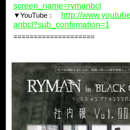
screen_name=rymanbcl
http://www.youtub
▼YouTube：
anbcl?sub_confirmation=1
====================