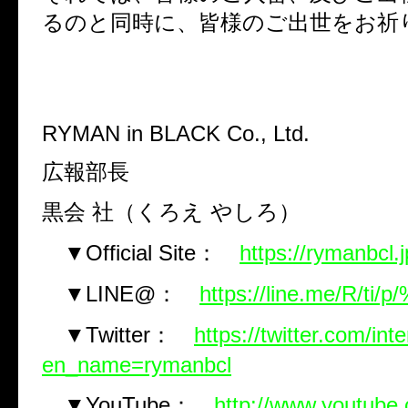
るのと同時に、皆様のご出世をお祈
RYMAN in BLACK Co., Ltd.
広報部長
黒会 社（くろえ やしろ）
▼Official Site：
https://rymanbcl.j
▼LINE@：
https://line.me/R/ti/
▼Twitter：
https://twitter.com/int
en_name=rymanbcl
▼YouTube：
http://www.youtube