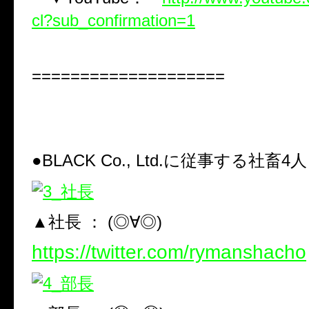
cl?sub_confirmation=1
====================
●BLACK Co., Ltd.に従事する社畜4人
▲社長 ： (◎∀◎)
https://twitter.com/rymanshacho