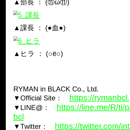
▲部長 ： (⑪ω⑪)
▲課長 ： (●血●)
▲ヒラ ： (○ё○)
RYMAN in BLACK Co., Ltd.
https://rymanbcl.
▼Official Site：
https://line.me/R/t
▼LINE@：
bcl
https://twitter.com/in
▼Twitter：