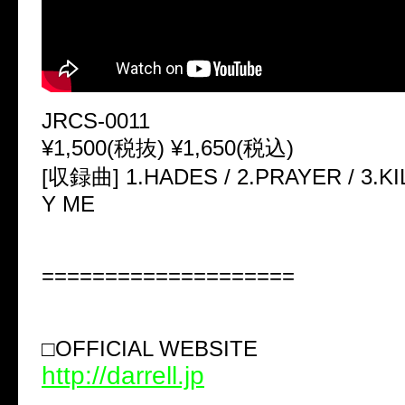
JRCS-0011
¥1,500(税抜) ¥1,650(税込)
[収録曲] 1.HADES / 2.PRAYER / 3.K
Y ME
====================
□OFFICIAL WEBSITE
http://darrell.jp