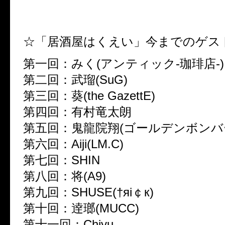
☆「居酒屋はくえい」今までのゲス
第一回：みく(アンティック-珈琲店-)
第二回：武瑠(SuG)
第三回：葵(the GazettE)
第四回：有村竜太朗
第五回：鬼龍院翔(ゴールデンボンバ
第六回：Aiji(LM.C)
第七回：SHIN
第八回：将(A9)
第九回：SHUSE(†яi￠к)
第十回：逹瑯(MUCC)
第十一回：Chiyu