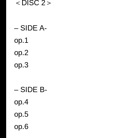
＜DISC 2＞
– SIDE A-
op.1
op.2
op.3
– SIDE B-
op.4
op.5
op.6