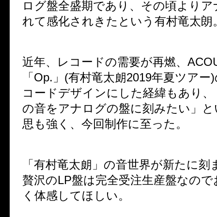
ログ盤全盛期であり、その頃よりア
れて感化されきたという有村竜太朗
近年、レコードの需要が再燃、ACOUST
「Op.」(有村竜太朗2019年夏ツア
コードデザインにした経緯もあり、
の音をアナログの盤に刻みたい」と
思も強く、今回制作に至った。
「有村竜太朗」の音世界が新たに刻
贅沢のLP盤は完全受注生産盤なので
く体感してほしい。