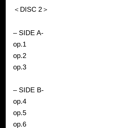
＜DISC 2＞
– SIDE A-
op.1
op.2
op.3
– SIDE B-
op.4
op.5
op.6