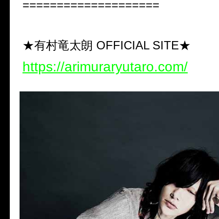
====================
★有村竜太朗 OFFICIAL SITE★
https://arimuraryutaro.com/