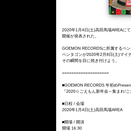
2020
年
1
月
4
日
(
土
)
高田馬場
AREA
にて
開催が発表された。
GOEMON RECORDS
に所属するペン
ペンタゴンが
2020
年
2
月
8
日
(
土
)
マイ
その瞬間を目に焼き付けよう。
====================
■GOEMON RECORDS
年初め
Presen
『
2020☆
ごえもん新年会～集まれ
!
ご
■日程
/
会場
2020
年
1
月
4
日
(
土
)
高田馬場
AREA
■開場
/
開演
開場
16:30