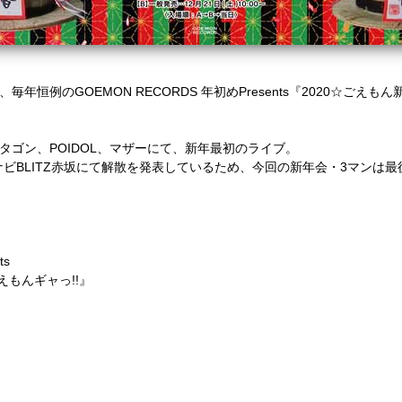
、毎年恒例の
GOEMON RECORDS
年初め
Presents
『
2020☆
ごえもん
タゴン、
POIDOL
、マザーにて、新年最初のライブ。
ナビ
BLITZ
赤坂にて解散を発表しているため、今回の新年会・
3
マンは最
ts
えもんギャっ
!!
』