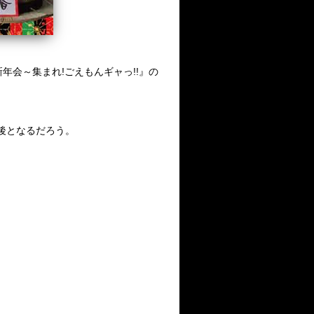
新年会～集まれ
!
ごえもんギャっ
!!
』の
後となるだろう。