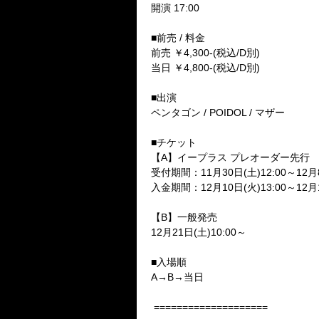
開演
17:00
■前売
/
料金
前売 ￥
4,300-(
税込
/D
別
)
当日 ￥
4,800-(
税込
/D
別
)
■出演
ペンタゴン
/ POIDOL /
マザー
■チケット
【
A
】イープラス プレオーダー先行
受付期間：
11
月
30
日
(
土
)12:00
～
12
月
入金期間：
12
月
10
日
(
火
)13:00
～
12
月
【
B
】一般発売
12
月
21
日
(
土
)10:00
～
■入場順
A→B→
当日
====================