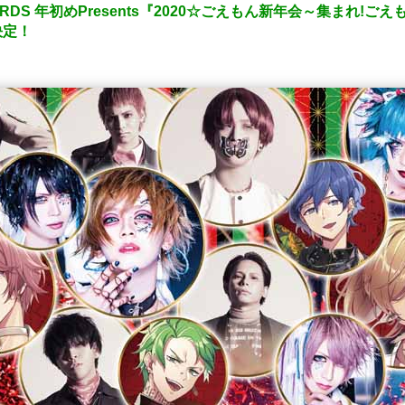
RDS 年初めPresents『2020☆ごえもん新年会～集まれ!ごえも
決定！