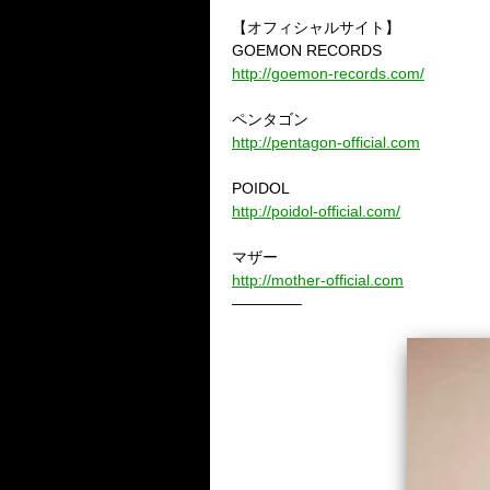
【オフィシャルサイト】
GOEMON RECORDS
http://goemon-records.com/
ペンタゴン
http://pentagon-official.com
POIDOL
http://poidol-official.com/
マザー
http://mother-official.com
————–