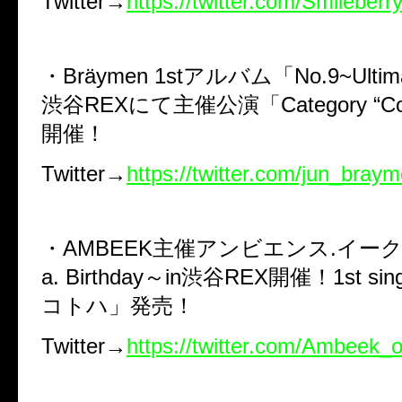
Twitter→
https://twitter.com/Smileberr
・Bräymen 1stアルバム「No.9~Ult
渋谷REXにて主催公演「Category “Colla
開催！
Twitter→
https://twitter.com/jun_bray
・AMBEEK主催アンビエンス.イークvol
a. Birthday～in渋谷REX開催！1st s
コトハ」発売！
Twitter→
https://twitter.com/Ambeek_of