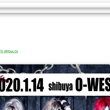
uVX-8R0pLGI