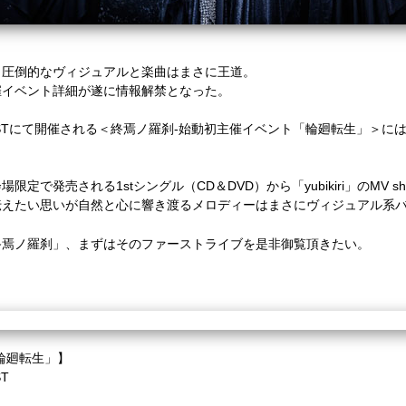
く圧倒的なヴィジュアルと楽曲はまさに王道。
催イベント詳細が遂に情報解禁となった。
YA O-WESTにて開催される＜終焉ノ羅刹-始動初主催イベント「輪廻転生」
。
限定で発売される1stシングル（CD＆DVD）から「yubikiri」のMV sho
伝えたい思いが自然と心に響き渡るメロディーはまさにヴィジュアル系
終焉ノ羅刹」、まずはその
ファーストライブを是非御覧頂きたい。
輪廻転生」】
ST