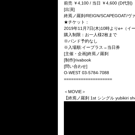
前売 ￥4,100 / 当日 ￥4,600 (D代別)
[出演]
終焉ノ羅刹/REIGN/SCAPEGOAT/ヴ
★チケット：
2019年11月7日(木)10時よりe+
購入制限：お一人様2枚まで
※バンド予約なし
※入場順:イープラス→当日券
[主催・企画]終焉ノ羅刹
[制作]rivabook
[問い合わせ]
O-WEST 03-5784-7088
====================
＜MOVIE＞
【終焉ノ羅刹 1st シングル yubikiri sho