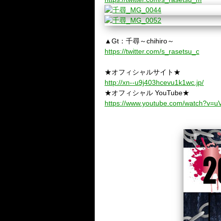
▲Gt：千尋～chihiro～
https://twitter.com/s_rasetsu_c
★オフィシャルサイト★
http://xn--u9j403hcevu1k1wc.jp/
★オフィシャル YouTube★
https://www.youtube.com/watch?v=