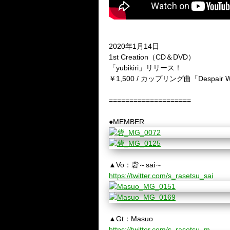
2020年1月14日
1st Creation（CD＆DVD）
「yubikiri」リリース！
￥1,500 / カップリング曲「Despair 
====================
●MEMBER
▲Vo：砦～sai～
https://twitter.com/s_rasetsu_sai
▲Gt：Masuo
https://twitter.com/s_rasetsu_m