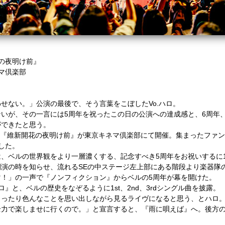
の夜明け前』
ネマ倶楽部
せない。」公演の最後で、そう言葉をこぼしたVo.ハロ。
いが、その一言には5周年を祝ったこの日の公演への達成感と、6周年
ができたと思う。
アー『維新開花の夜明け前』が東京キネマ倶楽部にて開催。集まったファン
した。
、ベルの世界観をより一層濃くする、記念すべき5周年をお祝いするに
演の時を知らせ、流れるSEの中ステージ左上部にある階段より楽器隊
！」の一声で『ノンフィクション』からベルの5周年が幕を開けた。
』と、ベルの歴史をなぞるように1st、2nd、3rdシングル曲を披露。
まったり色んなことを思い出しながら見るライヴになると思う、とハロ
全力で楽しませに行くので。」と宣言すると、『雨に唄えば』へ。後方