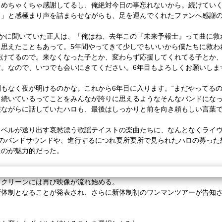
とめちゃくちゃ感謝してるし、俺絶対今日の事忘れないから。続けてい
。」と感極まり声を詰まらせながらも、足を運んでくれたファンへ感謝
静かに聞いていた正人は、「俺はね、去年この『未来予報士』って曲に救
と思えたこともあって。5年間やってきて少しでもいいから僕たちに救わ
続けてるので。来なくなった子とか、変わらず応援してくれてる子とか
す。なので、いつでも会いにきてください。6年目もよろしくお願いしま
もなく夜が明けるのかな。これから6年目に入ります。“まだやってるの
も続いているってことをみんなが誇りに思えるようなそんなバンドにな
涙ながらに話していたハロも、最後はしっかりと前を向き頼もしい言葉で
、ベルが送り出す哀愁漂う歌謡テイストの楽曲たちに、なんとなくライ
生のバンドサウンドや、進行するにつれ要所要所で見られたハロの募った
たのが魅力的だった。
スクリーンには再び映像が流れ始める。
新体制となることが発表され、さらに新体制初のワンマンツアーが告知