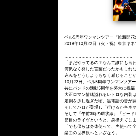
ベル5周年ワンマンツアー『維新開花
2019年10月22日（火・祝）東京キ
…………………………………………
「まだやってるの？なんて誰にも言わ
何気なく発した言葉だったかもしれな
込みをどうしようもなく感じること
10月22日、ベル5周年ワンマンツ
共にバンドの活動5周年を盛大に祝福
大正ロマン情緒溢れるレトロな内装は
定刻を少し過ぎた頃、黒電話の音が開
そしてハロが登場し「行けるかキネマ
そして『午前3時の環状線』『ビードロ
節目のライヴというと、身構えてし
「でも僕らは身体使って、声使って
楽曲の世界観へといざなう。