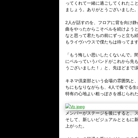
ってくれて一緒に過ごしてくれたこ
ましょう。ありがとうございました
2人が話すのを、フロアに背を向け
曲をやったからこそベルを続けよう
なと思って君たちの前にずっと立ち
もライヴハウスで僕たちは待ってま
「もう悔しい思いしたくないんで。間
にベルっていうバンドがこれから先
うございました！」と、先ほどまで
キネマ倶楽部という会場の雰囲気と
ちにもなりながらも、4人で奏でる
特有の心地よい粗っぽさを感じられ
メンバーがステージを後にすると、
そして、新しいビジュアルとともに
上がった。