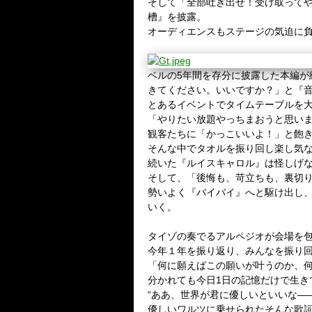
そして「全部吐き出せ！受け取って
槽』を披露。
オーディエンスもステージの気迫に
ベルの5年間を存分に披露した本編
きてください。いいですか？」と『
とあるイベントでタイムテーブルを
「やりたい放題やっちまおうと思い
観客たちに「かっこいいよ！」と飽き
そんな中でタオルを振り回し楽し気
続いた『ルイスキャロル』は怪しげな
そして、「後悔も、苛立ちも、裏切
勢いよく『バイバイ』へと駆け出し
いく。
タイゾの奏でるアルペジオが会場を
今年１年を振り返り、みんなを振り
「何に願えばこの願いが叶うのか、
分かれても今日1日の記憶だけで生き
“ああ、世界が君に優しいといいな―
優しいワルツに乗せられたそんな歌