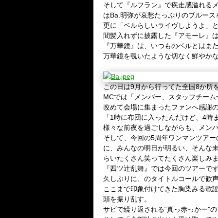
そして『ルフラン』で疾走感溢れる
はBa.明弥が哀愁たっぷりのブルー
更に「ベルらしいライヴしようよ」
間髪入れずに披露した『アモーレ』
『万華鏡』は、いつものベルとはま
万華鏡を覗いたような切なく鮮やか
この日は9月から行ってた全国8か所
MCでは「メンバー、スタッフチー
改めて会場に集まったファンへ感謝
「1時に布団に入ったんだけど、4時
様々な前夜を過ごしながらも、メン
そして、今回の5周年ワンマンツア
に、みんなの明日が明るい、そんな
らいたくさん笑ってたくさん楽しみ
『四ツ辻乱舞』では今回のツアーで
久しぶりに、のタイトルコールで歓
ここまで印象付けてきた胸染みる歌
頭を振り乱す。
サビで繰り返される“真っ赤っかー”