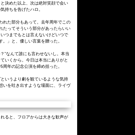
くと決めた以上、次は絶対笑顔で会い
の気持ちを告げたハロ。
われた部分もあって。去年周年でこの
れたってそういう部分があったらいい
、いつまでもとは言えないけどいつで
す。」と、優しい言葉を贈った。
？”なんて誰にも言わせないし。本当
っていくから。今日は本当にありがと
5周年の記念公演を締め括った。
ヴというより劇を観ているような気持
想いを吐き出すような場面に、ライヴ
されると、フロアからは大きな歓声が