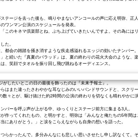
がステージを去った後も、鳴りやまないアンコールの声に応え明弥、正
年のワンマン公演のスケジュールを発表。
、「このキネマ倶楽部とね、ぶち上げていきたいんですよ。その為には
トした。
は、都会の雑踏を掻き消すような疾走感溢れるエッジの効いたナンバー
！」と続いた『真夏のバラッド』は、夏の終わりの花火大会のような、
には、笑顔でタオルを振り回し飛び跳ねるオーディエンス。
ジがしたいとこの日の最後を飾ったのは『未来予報士』。
からはまた違ったさわやかな耳なじみのいいバンドサウンドと、スクリー
の数々とが、駆け抜けた約2時間の公演の終わりを切なくも晴れやかに
ンバーを呼ぶ声が上がる中、ゆっくりとステージ前方に集まる3人。
弥が作ってくれたもの、と明かすと、明弥は「みんなと俺たちの5年間は
本当にありがとう。」と涙をこらえながらも自身の想いを語った。
ぇつらかったんで。多分みんなにも悲しい思いさせたし申し訳なくて。