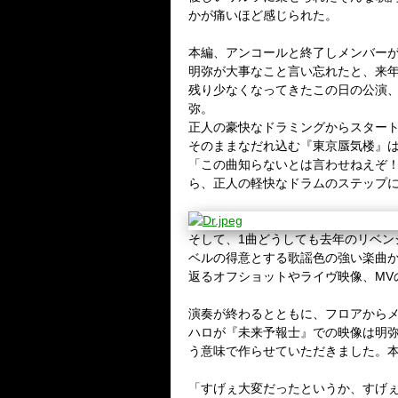
かが痛いほど感じられた。
本編、アンコールと終了しメンバー
明弥が大事なこと言い忘れたと、来
残り少なくなってきたこの日の公演
弥。
正人の豪快なドラミングからスター
そのままなだれ込む『東京蜃気楼』
「この曲知らないとは言わせねえぞ
ら、正人の軽快なドラムのステップ
そして、1曲どうしても去年のリベン
ベルの得意とする歌謡色の強い楽曲
返るオフショットやライヴ映像、MV
演奏が終わるとともに、フロアからメ
ハロが『未来予報士』での映像は明
う意味で作らせていただきました。
「すげぇ大変だったというか、すげ