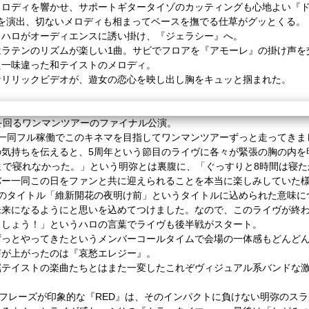
メロディを響かせ、サポートギタータイゾのカッティングも心地よい『ド
スを演出、切ないメロディも相まってベースを撫でる仕草がグッとくる。
とハロがオーディエンスに誘い掛け、『ジェラシー』へ。
はラテンのリズムが楽しい1曲。サビでフロアを『アモーレ』の掛け声を
た一味違った和テイストのメロディ。
なリリックビデオが、遊女の恋心を映し出し胸をキュッと掴まれた。
を回るワンマンツアーのファイナル公演。
ム一同フル稼働でこのキネマを目指してワンマンツアーずっと走ってきま
の気持ちを伝えると、5周年という節目のライヴに各々が緊張の胸の内を
まで寝れなかった。」という明弥とは裏腹に、「ぐっすりと8時間は寝たか
バー一同この日をファンと共に迎えられることを本当に楽しみしていた
ーのタイトル「維新開花の夜明け前」というタイトルに込められた意味に
未来になるようにと思いを込めてつけました。なので、このライヴが終
ましょう！」というハロの言葉でライヴも後半戦がスタート。
ずっとやってきたというメンバーコールタイムで会場の一体感もどんど
声が上がったのは『哀愁エレジー』。
謡テイストの楽曲たちとはまた一変したこれぞヴィジュアル系バンドな
のフレーズが印象的な『RED』は、そのインパクトに負けない明弥のス