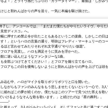
やるよ！」とライヴ感たっぷりの『カラータイマー』、最後は「しがみ
負けじと割れんばかりの声を送り、一気に本編を駆け抜けた。
が終了し、アンコールでは、「まだまだ僕たちがやりたいライヴ、やりた
音見世ディスコ』へ。
大幅に押すため禁止令が出たこともあるというこの楽曲、しかしこの日
ます！」というハロの言葉の通り、明弥はフレディ・マーキュリーのコ
るほど言わせてみたりそれぞれ文字通り“やりたい放題”。
なフロアを見渡し、ハロも満足そうに笑みを浮かべた。
館に迷い込んだようなファンタジーな1曲。
りも全部ぶつけてきてください！」とフロアを煽り立てるハロ。
、フロアもこの日を後悔しないようにと割れんばかりの声を上げては頭
包み込む中、ハロがマイクを取りポツリポツリと口を開いた。
回しながらもファンのみんなをもう悲しませたくないという一心で、3人
何に縋ればこの夢が続くのか。僕たちはこのツアーで見つけた答えを歌
ていけるようなそんな歌を歌います。」と続けたのは『星の葬列』。
―――”
詞と相まって、3人がベルというバンド、そしてファンと共に過ごすこの