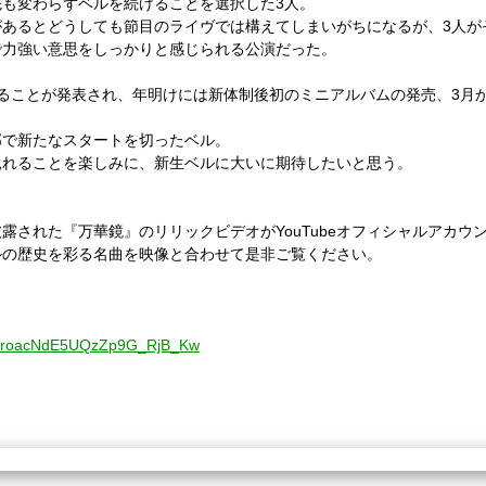
も変わらずベルを続けることを選択した3人。
あるとどうしても節目のライヴでは構えてしまいがちになるが、3人が
で力強い意思をしっかりと感じられる公演だった。
ることが発表され、年明けには新体制後初のミニアルバムの発売、3月
部で新たなスタートを切ったベル。
見れることを楽しみに、新生ベルに大いに期待したいと思う。
露された『万華鏡』のリリックビデオがYouTubeオフィシャルアカウ
ルの歴史を彩る名曲を映像と合わせて是非ご覧ください。
】
/UCroacNdE5UQzZp9G_RjB_Kw