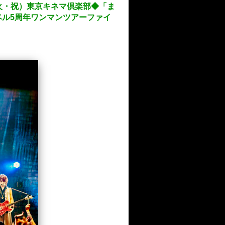
（火・祝）東京キネマ倶楽部◆「ま
ル5周年ワンマンツアーファイ