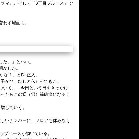
ラマ』、そして『3丁目ブルース』で
交わす場面も。
した。」とハロ。
明かした。
な？」とDr.正人。
様子がひしひしと伝わってきた。
ついて、「今日という日をきっかけ
わったらこの辺（頬）筋肉痛になるく
ん増していく。
激しいナンバーに、フロアも休みなく
ラップベースが効いている。