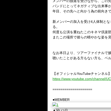
メンバーの脱退を受けながら、この先
バンドにとってネガティブな出来事が
年目、その先へと向かう為の前向き
新メンバーの加入を受け4人体制とな
る。
何度も公演を重ねたこのキネマ倶楽
またこの場所で彼らの晴やかな姿を
なお本日より、ツアーファイナルで披
聴いたことがある方もない方も、ベ
【オフィシャルYouTubeチャンネル
https://www.youtube.com/channel
====================
●MEMBER
▲Vo.ハロ