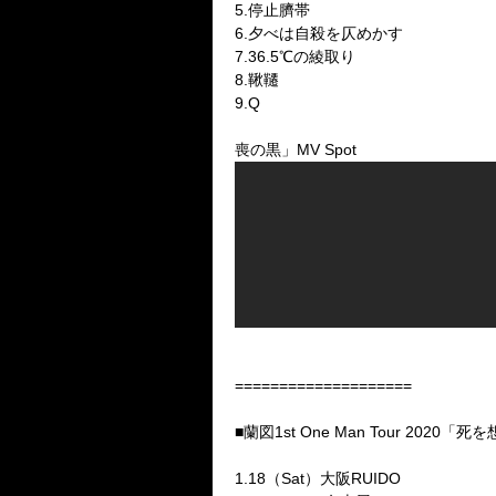
5.停止臍帯
6.夕べは自殺を仄めかす
7.36.5℃の綾取り
8.鞦韆
9.Q
喪の黒」MV Spot
====================
■蘭図1st One Man Tour 2020「死
1.18（Sat）大阪RUIDO