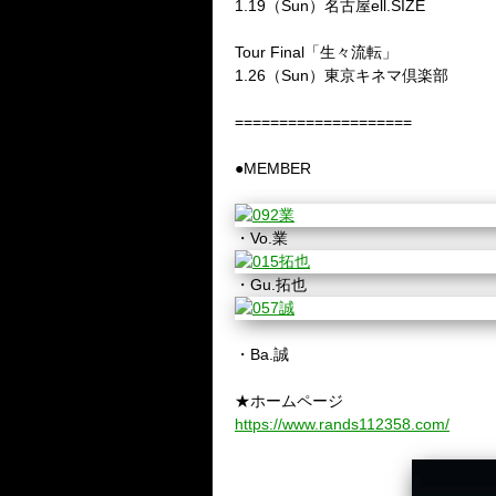
1.19（Sun）名古屋ell.SIZE
Tour Final「生々流転」
1.26（Sun）東京キネマ倶楽部
====================
●MEMBER
・Vo.業
・Gu.拓也
・Ba.誠
★ホームページ
https://www.rands112358.com/