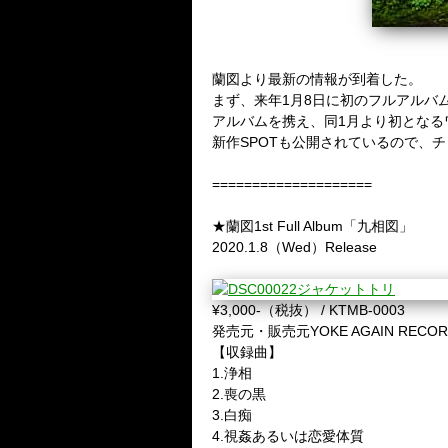
蘭図より最新の情報が到着した。
まず、来年1月8日に初のフルアルバ
アルバムを携え、同1月より初となる
新作SPOTも公開されているので、
====================
★蘭図1st Full Album「九相図」
2020.1.8（Wed）Release
¥3,000-（税抜） / KTMB-0003
発売元・販売元YOKE AGAIN RECOR
【収録曲】
1.浄相
2.喪の黒
3.白痴
4.視姦あるいは恋愛体質