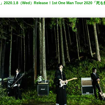
」2020.1.8（Wed）Release！1st One Man Tour 202