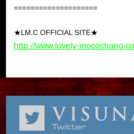
====================
★LM.C OFFICIAL SITE★
http://www.lovely-mocochang.c