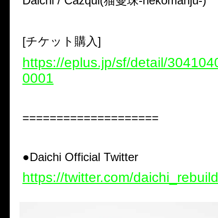
Daichi / Cazqui(猫曼珠-nekomanju-)
[チケット購入]
https://eplus.jp/sf/detail/3041
0001
====================
●Daichi Official Twitter
https://twitter.com/daichi_rebuil