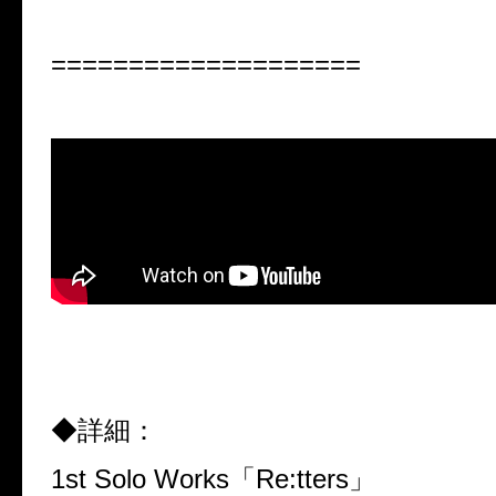
====================
◆詳細：
1st Solo Works「Re:tters」