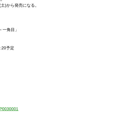
(土)から発売になる。
ngle~ 一角目」
21:20予定
1-P0030001