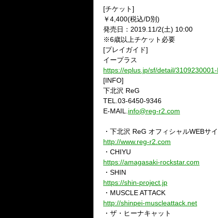
[チケット]
￥4,400(税込/D別)
発売日：2019.11/2(土) 10:00
※
6
歳以上チケット必要
[プレイガイド]
イープラス
https://eplus.jp/sf/detail/310923000
[INFO]
下北沢 ReG
TEL.03-6450-9346
E-MAIL.
info@reg-r2.com
・下北沢 ReG オフィシャルWEBサ
http://www.reg-r2.com
・CHIYU
https://amagasaki-rockstar.com
・SHIN
https://shin-project.jp
・MUSCLE ATTACK
http://shinpei-muscleattack.net
・ザ・ヒーナキャット