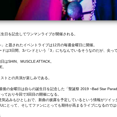
と誕生日を記念してワンマンライブが開催される。
big triangle~」と題されたイベントライブは12月の毎週金曜日に開催。
いうワードは3日間、3バンドという「3」にちなんでいるそうなのだが、尖
SHIN、MUSCLE ATTACK。
E。
ィストとの共演が楽しみである。
の金曜日は自らの誕生日を記念した「聖誕祭 2019 ~Bad Star Para
っており今回で3回目の開催になる。
本人の意気込みもひとしおで、新曲の披露を予定しているという情報がツイ
IYUにとって、そしてファンにとっても期待が高まるライブになるので
売。