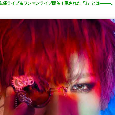
くる主催ライブ＆ワンマンライブ開催！隠された『3』とは────。