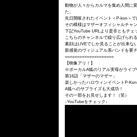
動物が人々からカルマを集め人間に変
た。
先日開催されたイベント＜P-kon
その模様はマザーオフィシャルチャ
下記YouTube URLより是非ともチ
こちらのチャンネルで繰り広げられ
素顔はLIVEでしか見ることが出来
新感覚のヴィジュアル系バンドを要
====================
【映像アリ！】
※ボーカルA狐のリアル実母がライブ
第16話「マザーのマザー」
楽しかったハロウィンイベントP-Kon
A狐へのサプライズも大成功！
その一部をお見せします！（笑）
↓YouTubeをチェック↓