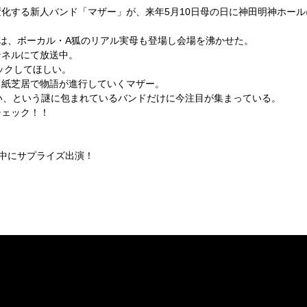
化する新人バンド「マザー」が、来年5月10日母の日に神田明神ホー
＞では、ボーカル・A狐のリアル実母も登場し会場を沸かせた。
ンネルにて放送中。
ェックしてほしい。
る紙芝居で物語が進行していくマザー。
ない、という謎に包まれているバンドだけに今注目が集まっている。
チェック！！
中にサプライズ出演！