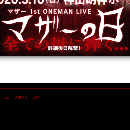
 FILE
VISUTV
LINK