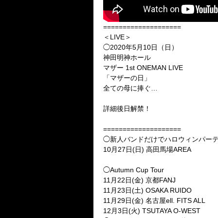
====================
＜LIVE＞
◯2020年5月10日（日）
神田明神ホール
マザー 1st ONEMAN LIVE
「マザーの日」
全ての母に捧ぐ…
詳細後日解禁！
====================
◯新人バンドだけでハロウィンパー
10月27日(日) 高田馬場AREA
◯Autumn Cup Tour
11月22日(金) 京都FANJ
11月23日(土) OSAKA RUIDO
11月29日(金) 名古屋ell. FITS ALL
12月3日(火) TSUTAYA O-WEST