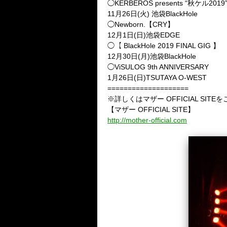
◯KERBEROS presents “秋ケル2019”
11月26日(火) 池袋BlackHole
◯Newborn.【CRY】
12月1日(日)池袋EDGE
◯【 BlackHole 2019 FINAL GIG 】
12月30日(月)池袋BlackHole
◯ViSULOG 9th ANNIVERSARY
1月26日(日)TSUTAYA O-WEST
====================
※詳しくはマザー OFFICIAL SIT
【マザー OFFICIAL SITE】
http://mother-official.com