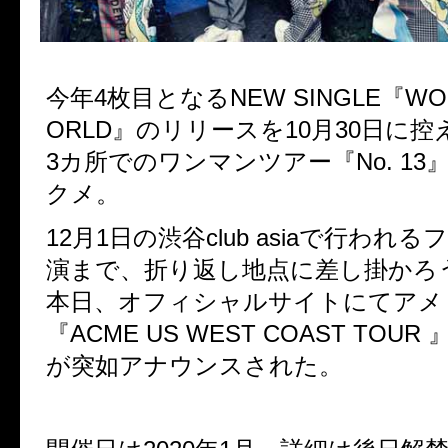
今年
4
枚目となる
NEW SINGLE
『
WO
ORLD
』のリリースを
10
月
30
日に控
3
カ所でのワンマンツアー『
No. 13
クメ。
12
月
1
日の渋谷
club asia
で行われるフ
演まで、折り返し地点に差し掛かろ
本日、
オフィシャルサイトにてアメ
『
ACME US WEST COAST TOUR
が突如アナウンスされた。