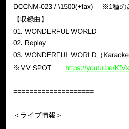
DCCNM-023 / \1500(+tax)
※
1
種の
【収録曲】
01. WONDERFUL WORLD
02. Replay
03. WONDERFUL WORLD
（
Karaoke
※
MV SPOT
https://youtu.be/Kf
====================
＜ライブ情報＞