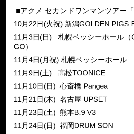
■アクメ
セカンドワンマンツアー「
10
月
22
日
(
火祝
)
新潟
GOLDEN PIGS Bl
11
月
3
日
(
日
)
札幌ベッシーホール（
GO
）
11
月
4
日
(
月祝
)
札幌ベッシーホール
11
月
9
日
(
土
)
高松
TOONICE
11
月
10
日
(
日
)
心斎橋
Pangea
11
月
21
日
(
木
)
名古屋
UPSET
11
月
23
日
(
土
)
熊本
B.9 V3
11
月
24
日
(
日
)
福岡
DRUM SON