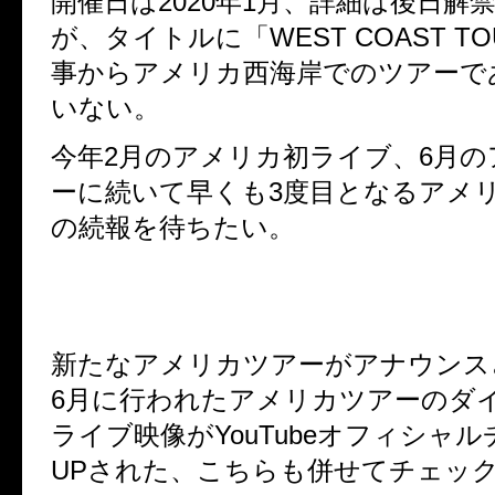
開催日は
2020
年
1
月、詳細は後日解
が、タイトルに「
WEST COAST TO
事から
アメリカ西海岸でのツアーで
いない。
今年
2
月のアメリカ初ライブ、
6
月の
ーに続いて早くも
3
度目となるアメ
の続報を待ちたい。
新たなアメリカツアーがアナウンス
6
月に行われたアメリカツアーのダ
ライブ映像が
YouTube
オフィシャル
UP
された、こちらも併せてチェッ