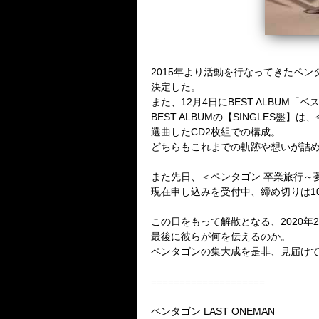
2015
年より活動を行なってきたペン
決定した。
また、12
月
4
日に
BEST ALBUM
「ベス
BEST ALBUM
の【
SINGLES
盤】は、
選曲した
CD2
枚組での構成。
どちらもこれまでの軌跡や想いが詰
また先日、＜ペンタゴン 卒業旅行～
現在申し込みを受付中、締め切りは
1
この日をもって解散となる、
2020
年
2
最後に彼らが何を伝えるのか。
ペンタゴンの集大成を是非、見届け
====================
ペンタゴン
LAST ONEMAN