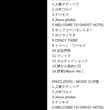
1.
人喰テディベア
2.
少年ワルツ
3.
テツキズ
4.Jesus phobia
5.WELCOME TO GHOST HOTEL
6.
ポップコーンモンスター
7.
ボクラノウタ
8.CRAZY TRIBE
9.
トゥーン・ワールド
10.
反抗声明
11.
マントラ
12.
カルチャーショック
13.
夢から覚めた日
14.
群青
(Album Ver.)
DISC2.(DVD)
：
MUSIC CLIP
集
1.
人喰テディベア
2.
少年ワルツ
3.Jesus phobia
4.
テツキズ
5.WELCOME TO GHOST HOTEL