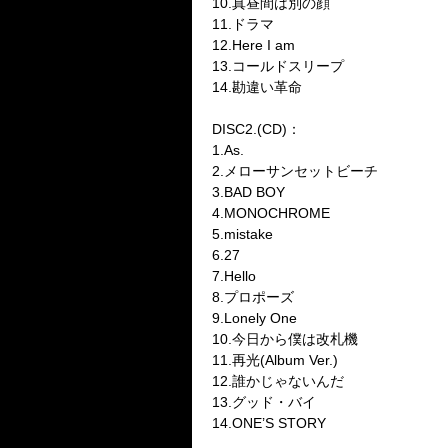
10.
真昼間は別の顔
11.
ドラマ
12.Here I am
13.
コールドスリープ
14.
勘違い革命
DISC2.(CD)
：
1.As.
2.
メローサンセットビーチ
3.BAD BOY
4.MONOCHROME
5.mistake
6.27
7.Hello
8.
プロポーズ
9.Lonely One
10.
今日から僕は改札機
11.
再光
(Album Ver.)
12.
誰かじゃないんだ
13.
グッド・バイ
14.ONE’S STORY