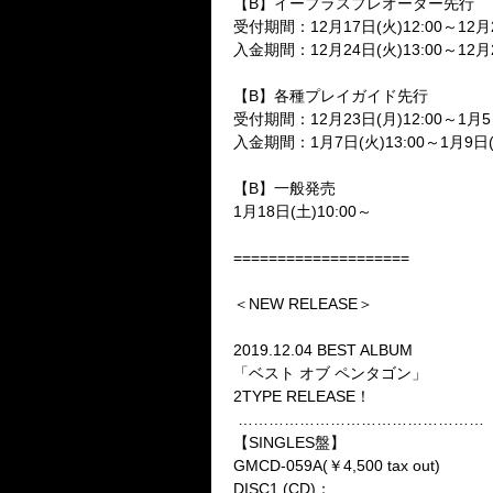
【
B
】イープラスプレオーダー先行
受付期間：
12
月
17
日
(
火
)12:00
～
12
月
入金期間：
12
月
24
日
(
火
)13:00
～
12
月
【
B
】各種プレイガイド先行
受付期間：
12
月
23
日
(
月
)12:00
～
1
月
5
入金期間：
1
月
7
日
(
火
)13:00
～
1
月
9
日
【
B
】一般発売
1
月
18
日
(
土
)10:00
～
====================
＜
NEW RELEASE
＞
2019.12.04 BEST ALBUM
「ベスト オブ ペンタゴン」
2TYPE RELEASE
！
…………………………………………
【
SINGLES
盤】
GMCD-059A(
￥
4,500 tax out)
DISC1.(CD)
：