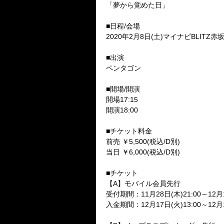
「夢から覚めた日」
■日程
/
会場
2020
年
2
月
8
日
(
土
)
マイナビ
BLITZ
赤
■出演
ペンタゴン
■開場
/
開演
開場
17:15
開演
18:00
■チケット料金
前売 ￥
5,500(
税込
/D
別
)
当日 ￥
6,000(
税込
/D
別
)
■チケット
【
A
】モバイル会員先行
受付期間：
11
月
28
日
(
木
)21:00
～
12
月
入金期間：
12
月
17
日
(
火
)13:00
～
12
月