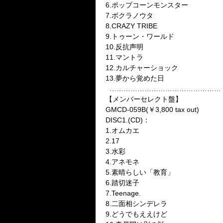
6.
ポップコーンモンスター
7.
ボクラノウタ
8.CRAZY TRIBE
9.
トゥーン・ワールド
10.
反抗声明
11.
マントラ
12.
カルチャーショック
13.
夢から覚めた日
…………………………………………
【メンバーセレクト盤】
GMCD-059B(
￥
3,800 tax out)
DISC1.(CD)
：
1.
オムカエ
2.17
3.
水彩
4.
アネモネ
5.
素晴らしい「教育」
6.
踏切迷子
7.Teenage.
8.
二面相シンデレラ
9.
どうでもええけど