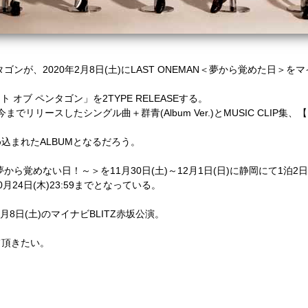
タゴンが、
2020
年
2
月
8
日
(
土
)にLAST ONEMAN＜
夢から覚めた日＞をマ
ト オブ ペンタゴン」を
2TYPE RELEASEする。
今までリリースしたシングル曲＋群青
(Album Ver.)
と
MUSIC CLIP
集、【
め込まれた
ALBUM
となるだろう。
夢から覚めない日！～＞を
11
月
30
日
(
土
)
～
12
月
1
日
(
日
)に
静岡にて
1
泊
2
日
0
月
24
日
(
木
)23:59
までとなっている。
月
8
日
(
土
)の
マイナビ
BLITZ
赤坂公演。
て頂きたい。