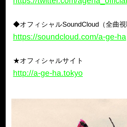
https://twitter.com/ageha_officia
◆オフィシャルSoundCloud（全曲
https://soundcloud.com/a-ge-ha
★オフィシャルサイト
http://a-ge-ha.tokyo