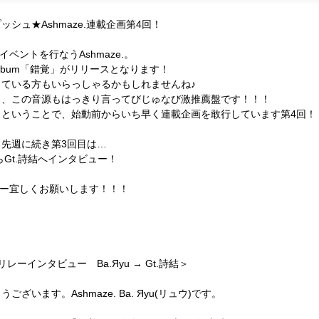
シュ★Ashmaze.連載企画第4回！
イベントを行なうAshmaze.。
i Album「錯覚」がリリースとなります！
ている方もいらっしゃるかもしれませんね♪
ら、この音源もはっきり言ってびじゅなび激推薦盤です！！！
ということで、始動前からいち早く連載企画を敢行しています第4回！
先週に続き第3回目は…
らGt.詩結へインタビュー！
ュー宜しくお願いします！！！
ーインタビュー Ba.Яyu → Gt.詩結＞
います。Ashmaze. Ba. Яyu(リュウ)です。