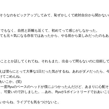
白そうなのをピックアップしてみて、恥ずかしくて絶対自分から聞かない
るでもなく、自然と距離も近くて、初めてって感じがしなかった。
しても元々気になる存在ではあったから、やる前から楽しみだったのも
のこととか話してくれてね。それもまた、出会って間もないのに信頼し
思えば僕らにとって大事な1日だった気がするね。あれがダメだったら、
けてごめんね。
いこか。(笑)
一度Яyuのベースのヘッドが僕にぶつかったんだけど、あまりに心配
、可愛いので許しました。…あれ、Яyuが1ポイントリードでおあいこじ
長いからね、ライブでも気をつけないと。