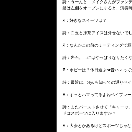
詩：うーんと…メイクさんがファンデ
髪は左側をオープンにすると、演奏
Я：好きなスイーツは？
詩：白玉と抹茶アイスは外せないで
Я：なんかこの前のミーティングで
詩：岩石。…にはやっぱりなりたく
Я：ホビーは？休日遊ぶor昔ハマっ
詩：最近は、Яyuも知っての通りベイ
Я：ずっとハマってるよねベイブレード
詩：またバーストさせて「キャーッ」
ドはスポーツに入りますか？
Я：大会とかあるけどスポーツじゃな