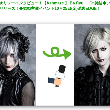
ーインタビュー！【Ashmaze.】 Ba.Яyu → Gt.詩結◆いよ
6日リリース！◆始動主催イベント10月25日(金)池袋EDGE！