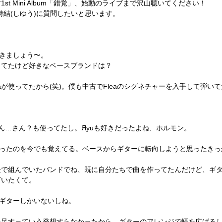
1st Mini Album「錯覚」、始動のライブまで沢山聴いてください！
詩結(しゆう)に質問したいと思います。
きましょう〜。
ってたけど好きなベースブランドは？
eaが使ってたから(笑)。僕も中古でFleaのシグネチャーを入手して弾い
ゃん…さん？も使ってたし。Яyuも好きだったよね、ホルモン。
だったのを今でも覚えてる。ベースからギターに転向しようと思ったきっ
長で組んでいたバンドでね、既に自分たちで曲を作ってたんだけど、ギ
言いたくて。
ギターしかいないしね。
を足すっていう発想すらなかったから、ギターのアレンジで幅を広げる