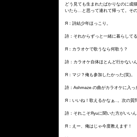
どう見ても生まれたばかりなのに成
いたら…と思って連れて帰って。そ
Я：詩結少年ほっこり。
詩：それからずっと一緒に暮らしてる
Я：カラオケで歌うなら何歌う？
詩：カラオケ自体ほとんど行かないんだけど
Я：マジ？俺も参加したかった(笑)。
詩：Ashmaze.の曲がカラオケに
Я：いいね！歌えるかなぁ..。次の
詩：それこそЯyuに聞いた方がいいん
Я：えー、俺はじゃ今度教えます！