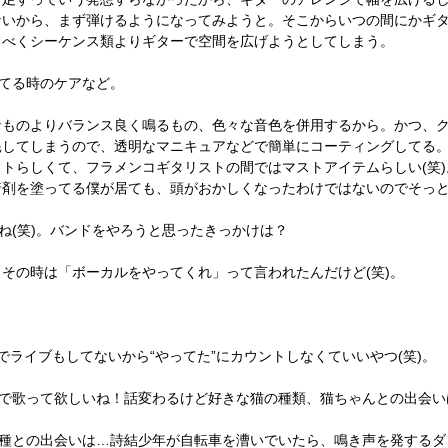
ないから、まず弾けるようになってみようと。そこからいつの間にかギ
るべくシーケンス類よりギターで空間を広げようとしてしまう。
てる時のケアなど。
なものよりバランス良く鳴るもの、色々な音色を併用するから。かつ、
耗してしまうので、透明なマニキュアなどで簡単にコーティングしてる
トらしくて、フラメンコギタリストの間ではマストアイテムらしい(笑
着剤を塗ってる僕が居ても、頭がおかしくなったわけではないのでそっ
ね(笑)。バンドをやろうと思ったきっかけは？
その時は「ボーカルをやってくれ」って言われたんだけど(笑)。
でライブもしてないから“やってた”にカウントしなくていいやつ(笑)。
かで歌って欲しいね！話変わるけど好きな猫の種類、猫ちゃんとの出会い
雑種との出会いは…詩結少年が自転車を漕いでいたら、鳴き声を発するダ