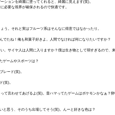
ーションを綺麗に塗ってくれると、綺麗に見えます(笑)。
時に必要な視界が確保されるので快適です。
しょう。それと実はフルーツ系はそんなに得意ではなかったり。
頼んでたね！俺も和菓子好きよ。人間でなければ何になりたいですか？
ない。サイヤ人は人間に入りますか？僕は生き物として弱すぎるので、
てたゲームやスポーツは？
ブレード(笑)。
(笑)。
って言わせてあげるよ(笑)。昔ハマってたゲームはポケモンかなぁ？
いと思う、そのうち出場してそう(笑)。んーと好きな色は？