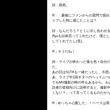
詩：肌色。
Я：…最後にファンからの質問で面
イブした時に感じたことは？
詩：なんだろう？とくに示し合わせ
Яyuも以前言ってくれたけど、僕と
してくれてたし(笑)。
Я：そうだね！
詩：ライブが終わった後も色々自分
た。
あの日はS1TKも一緒だったし、今
あ、ライブ中1回ギターのヘッドぶつ
でもMV撮影の時の件もあるから、おあ
読者の皆様向けに説明すると、撮影中
くない？」って言ってくるものだから
Я：めっちゃ心配した…！ベースは