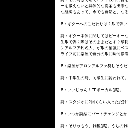
ーを扱えないと具体的な提案も出来
な経緯もあって、今でも自然と、な
Я：ギターへのこだわりは？爪で弾い
詩：ギター本体に関してはピーキー
生爪で弾く際はそのままだとすぐ摩
ンアルフア釣名人」が爪の補強にベス
ライブ前に楽屋で自分の爪に瞬間接
Я：楽屋がアロンアルファ臭しそうだ
詩：中学生の時、同級生に誘われて。
Я：いいじゃん！FFボーカル(笑)。
詩：スタジオに2回くらい入っただけ
Я：いつか詩結にパートチェンジと
詩：そりゃもう、雑種(笑)。うちの