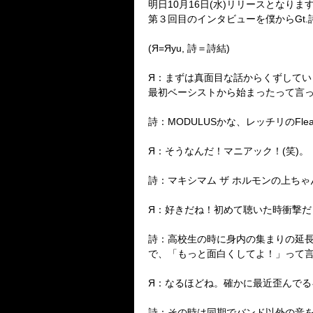
明日10月16日(水)リリースとなります
第３回目のインタビューを僕からGt.
(Я=Яyu, 詩＝詩結)
Я：まずは真面目な話からくずしてい
最初ベーシストから始まったって言
詩：MODULUSかな、レッチリのFl
Я：そうなんだ！マニアック！(笑)。
詩：マキシマム ザ ホルモンの上ち
Я：好きだね！初めて聴いた時衝撃
詩：高校生の時に身内の集まりの延
で、「もっと面白くしてよ！」って
Я：なるほどね。確かに最近歪んでる
詩：その時は同期でバンド以外の音