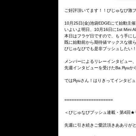
ご好評頂いてます！！びじゅなび激プッ
10月25日(金)池袋EDGEにて始動主催
いよいよ明日、10月16日に1st Min
本日はフラゲ日ですので、もう手にし
既に始動前から期待値マックスな彼
びじゅなびでも是非プッシュしたい！
メンバーによるリレーインタビュー、
先週インタビューを受けたBa.Яyuか
ではЯyuさん！はりきってインタビ
====================
＜びじゅなびプッシュ連載・第4回★リレ
先週に引き続きご愛読頂きあありがとうござ