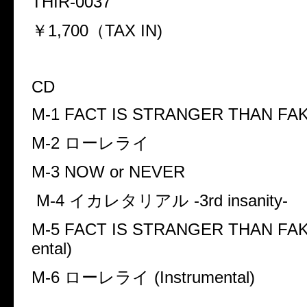
THIR-0037
￥
1,700
（
TAX IN)
CD
M-1 FACT IS STRANGER THAN FAKE
M-2
ローレライ
M-3 NOW or NEVER
M-4
イカレタリアル
-3rd insanity-
M-5 FACT IS STRANGER THAN FAKE!
ental)
M-6
ローレライ
(Instrumental)