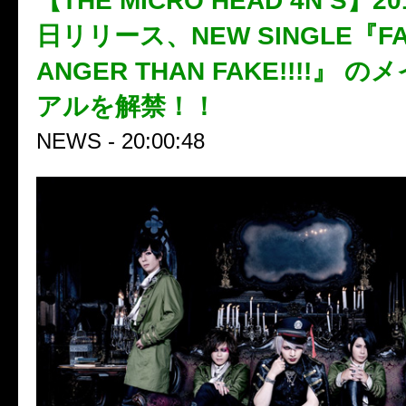
【THE MICRO HEAD 4N’S】2
日リリース、NEW SINGLE『FAC
ANGER THAN FAKE!!!!』 
アルを解禁！！
NEWS - 20:00:48