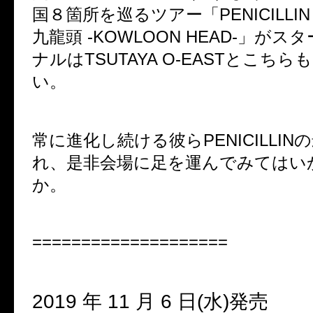
国８箇所を巡るツアー「
PENICILLIN
九龍頭
-KOWLOON HEAD-
」がスタ
ナルは
TSUTAYA O-EAST
とこちらも
い。
常に進化し続ける彼ら
PENICILLIN
の
れ、是非会場に足を運んでみてはい
か。
====================
2019
年
11
月
6
日
(
水
)
発売