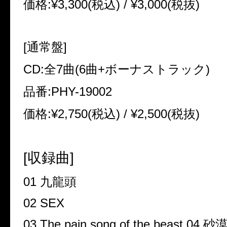
価格
:¥3,300(
税込
) / ¥3,000(
税抜
)
[
通常盤
]
CD:
全
7
曲
(6
曲
+
ボーナストラック
)
品番
:PHY-19002
価格
:¥2,750(
税込
) / ¥2,500(
税抜
)
[
収録曲
]
01
九龍頭
02 SEX
03 The pain song of the beast 04
砂