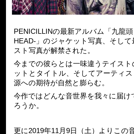
PENICILLIN
の最新アルバム「九龍頭
HEAD-
」のジャケット写真、そして
スト写真が解禁された。
今までの彼らとは一味違うテイスト
ットとタイトル、そしてアーティス
源への期待が自然と膨らむ。
今作ではどんな音世界を我々に届け
ろうか。
更に
2019
年
11
月
9
日（土）よりこの