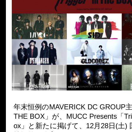
年末恒例の
MAVERICK DC GROUP
THE BOX
」が、
MUCC Presents
「
Tr
ox
」と新たに掲げて、
12
月
28
日
(
土
)