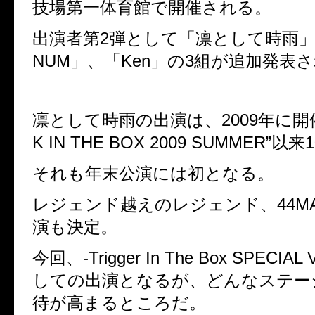
技場第一体育館で開催される。
出演者第
2
弾として「凛として時雨
NUM
」、「
Ken
」の
3
組が追加発表さ
凛として時雨の出演は、
2009
年に開
K IN THE BOX 2009 SUMMER
”以来
1
それも年末公演には初となる。
レジェンド越えのレジェンド、
44M
演も決定。
今回、
-Trigger In The Box SPECIAL
しての出演となるが、どんなステー
待が高まるところだ。