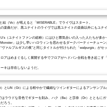
と結（
Vo
）が吼えると「
MISERABLE
」でライヴはスタート。
義の楽曲だが、黒ユナイトのライヴでは黒ユナイトの楽曲以外にもユナ
た
U’s
（ユナイトファンの総称）にはひと際気合いの入った人たちが多か
 Monster
」は少し早いハロウィンを思わせるダークパーティーチューン
る
“
ヴァルプルギスの夜
”
と同じタイトルが付けられた「
walpurgis
」がセ
フロアはめまぐるしく展開する中でフロアがヘドバン合戦を巻き起こす
レーキは存在しないようだ。
t
）と
LiN
（
Gt
）による軽やかで繊細なツインギターによるアンサンブル
ではラウドな音色でギターを刻み、ハク（
Ba
）と莎奈（
Dr
）とともにガ
味だろう。