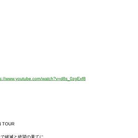
ps://www.youtube.com/watch?v=d8s_0zgExf8
N TOUR
で破滅と絶望の果てに