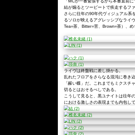
「
MC
が一番緊張するから本番直前に
結が煽るとツービートで疾走するフ
さらに往年の
90
年代ヴィジュアル系
るソロが映えるアグレッシブなライ
Tea=
茶、
Bitter=
苦、
Brown=
茶）、め
ライヴは終盤戦に差し掛かる。
乱れたフロアをさらなる混沌に巻き
「赧い蝶」だ。これまでもミクスチ
切るとはおそるべしである。
こうして見ると、黒ユナイトは往年
における激しさの表現までも内包し