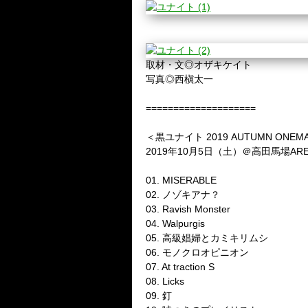
取材・文◎オザキケイト
写真◎西槇太一
====================
＜黒ユナイト
2019 AUTUMN ONEM
2019
年
10
月
5
日（土）＠高田馬場
AR
01. MISERABLE
02.
ノゾキアナ？
03. Ravish Monster
04. Walpurgis
05.
高級娼婦とカミキリムシ
06.
モノクロオピニオン
07. At traction S
08. Licks
09.
釘