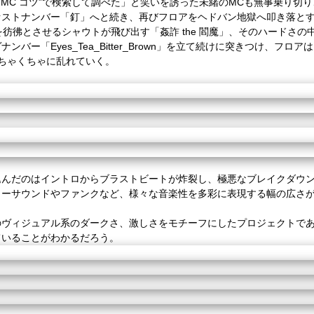
“MC
コツ
”
で検索して調べた」と笑いを誘った未緒の
MC
も無事乗り切り
ァストナンバー「釘」へと続き、再びフロアをヘドバン地獄へ叩き落と
を彷彿とさせるシャウトが飛び出す「姦詐
the
閻魔」、そのハードさの
ヴナンバー「
Eyes_Tea_Bitter_Brown
」を立て続けに突きつけ、フロアは
ちゃくちゃに乱れていく。
込んだのはイントロからブラストビートが炸裂し、極悪なブレイクダウ
ャーサウンドやファンクなど、様々な音楽性を多彩に表現する幅の広さ
のヴィジュアル系のダークさ、激しさをモチーフにしたプロジェクトで
ていることがわかるだろう。