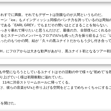
されすでに満腹。それでもデザートは別腹なのが人間というものだ。
ューン「
ice
」もメインディッシュ同様のパンチ力を誇っているのは周知
アである「
EARL GREY
」でもまだその勢いはとどまることを知らない。
いっきり暴れて帰りたいと思うんだけど、最後の力、全部僕らにくれる
するとステージのメンバーもフロアの
U’s
も残った力を振り絞るように「
思ったのもつかの間、結が「久々の黒ユナイトだからもう少し付き合っ
SH
」にフロアからは大きな歓声があがり、黒ユナイト初となるツアー初
も中堅になろうとしているユナイトはその活動の中で様々な
“
初めて
”
を
り上げていく様は初期衝動に溢れていた。
、
11/4
に渋谷ストリームホールに帰ってくる。
け、彼らの音楽が
U’s
と作り上げる空間をどこまでめちゃくちゃにする
幕を開けた。