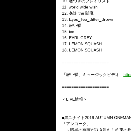
10.
嘘つきのプレイリスト
11. world wide wish
12.
姦詐
the
閻魔
13. Eyes_Tea_Bitter_Brown
14.
赧い蝶
15. ice
16. EARL GREY
17. LEMON SQUASH
18. LEMON SQUASH
====================
「赧い蝶」ミュージックビデオ
htt
====================
＜LIVE
情報＞
■
黒ユナイト
2019 AUTUMN ONEMA
「アンコーク」
～暗黒の薔薇が咲き乱れし約束の丘