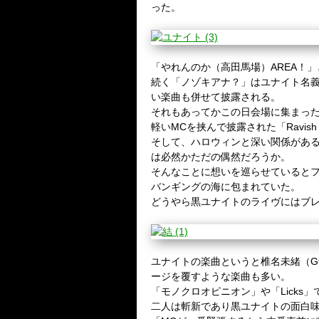
った。
「やれんのか（高田馬場）
AREA
！」
続く「ノゾキアナ？」はユナイト名
い楽曲も併せて披露される。
それもあってかこの日会場に集まっ
軽い
MC
を挟んで披露された「
Ravish
そして、ハロウィンと深い関係があ
は必然かただの偶然だろうか。
そんなことに想いを巡らせていると
バンギングの海に包まれていた。
どうやら黒ユナイトのライヴにはブ
ユナイトの楽曲というと椎名未緒（
G
ージを覆すような楽曲も多い。
「モノクロオピニオン」や「
Licks
」
二人は斬新であり黒ユナイトの面白