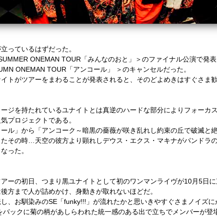
が立っているはずだった。
 SUMMER ONEMAN TOUR
「みんなのおと」＞のファイナル公演で発表
TUMN ONEMAN TOUR
「アンコール」 ＞のキャンセルだった。
ナイトがツアーをまわることが発表されると、そのどよめきはすぐさま
メージを持たれているユナイトとは真逆のハードな部分によりフォーカ
人気プロジェクトである。
コール」から「アンコーク～暗黒の薔薇が咲き乱れし約束の丘で破滅と
したその時
…
天空の彼方より顕れしデウス・エクス・マキナがパンドラ
となった。
ツアーの初日、つまり黒ユナイトとして初のワンマンライヴが
10
月
5
日に
は後方まで人が詰めかけ、身動きが取れないほどだ。
転し、お馴染みの
SE
「
funky!!!
」が流れたかと思いきやすぐさまノイズに
をバックに菊の柄があしらわれた統一感のある出で立ちでメンバーが登