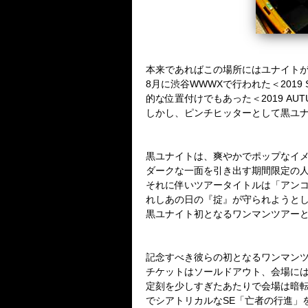
本来であればこの場所にはユナイト
8
月に渋谷
WWWX
で行われた＜
2019
的な位置付けでもあった＜
2019 AU
しかし、ピンチヒッターとして黒ユ
黒ユナイトは、爽やかでポップなイ
ダークな一面を引き出す期間限定の
それに伴いツアータイトルは「アン
れしあの日の『掟』が守られようと
黒ユナイト初となるワンマンツアー
記念すべき彼らの初となるワンマン
チケットはソールドアウト、会場に
定刻を少しすぎたあたりで会場は暗
でシアトリカルな
SE
「亡者の行進」