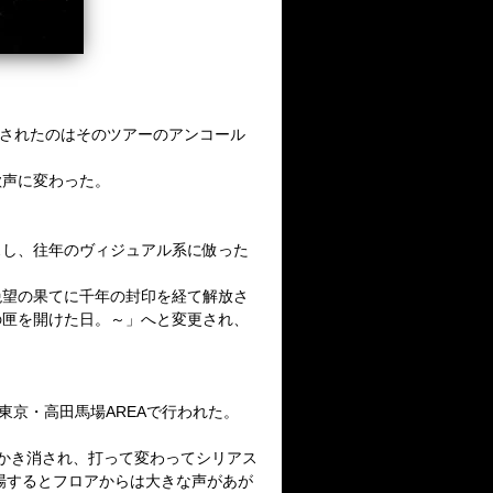
されたのはそのツアーのアンコール
歓声に変わった。
スし、往年のヴィジュアル系に倣った
絶望の果てに千年の封印を経て解放さ
の匣を開けた日。～」へと変更され、
東京・高田馬場
AREA
で行われた。
かき消され、打って変わってシリアス
場するとフロアからは大きな声があが