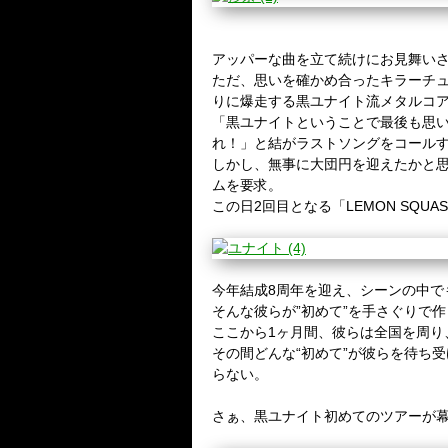
アッパーな曲を立て続けにお見舞い
ただ、思いを確かめ合ったキラーチ
りに爆走する黒ユナイト流メタルコ
「黒ユナイトということで最後も思
れ！」と結がラストソングをコール
しかし、無事に大団円を迎えたかと
ムを要求。
この日
2
回目となる「
LEMON SQUA
今年結成
8
周年を迎え、シーンの中で
そんな彼らが
”
初めて
”
を手さぐりで作
ここから
1
ヶ月間、彼らは全国を周り
その間どんな
“
初めて
”
が彼らを待ち受
らない。
さぁ、黒ユナイト初めてのツアーが