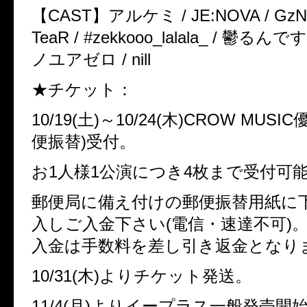
【CAST】アルケミ / JE:NOVA / GzND
TeaR / #zekkooo_lalala_ / 鬱るんで
ノユアゼロ / nill
★チケット：
10/19(土)～10/24(木)CROW MUS
便振替)受付。
お1人様1公演につき4枚まで受付可
郵便局に備え付けの郵便振替用紙に
入しご入金下さい(電信・速達不可)
入金は手数料を差し引き返金となり
10/31(木)よりチケット発送。
11/4(月)よりイープラス一般発売開