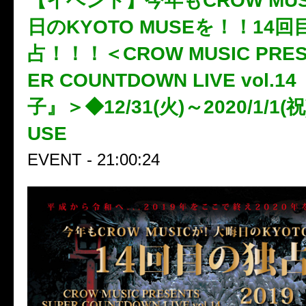
【イベント】今年もCROW MU
日のKYOTO MUSEを！！14回
占！！！＜CROW MUSIC PRES
ER COUNTDOWN LIVE vol.
子』＞◆12/31(火)～2020/1/1(祝
USE
EVENT - 21:00:24