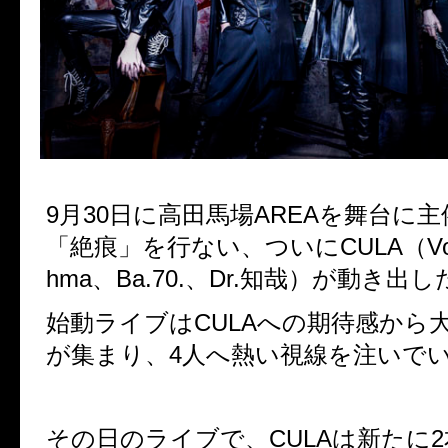
9月30日に高田馬場AREAを舞台に
「絶痕」を行ない、ついにCULA（Vo.S
hma、Ba.70.、Dr.知哉）が動き出し
始動ライブはCULAへの期待感から
が集まり、4人へ熱い視線を注いで
その日のライブで、CULAは新たに