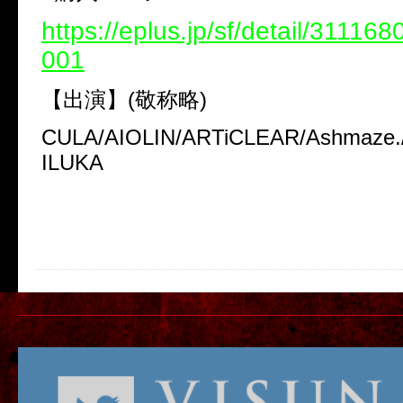
https://eplus.jp/sf/detail/3111
001
【出演】(敬称略)
CULA/AIOLIN/ARTiCLEAR/Ashmaze
ILUKA