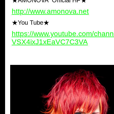
★AMONOVA Official HP★
http://www.amonova.net
★You Tube★
https://www.youtube.com/cha
VSX4ixJ1xEaVC7C3VA