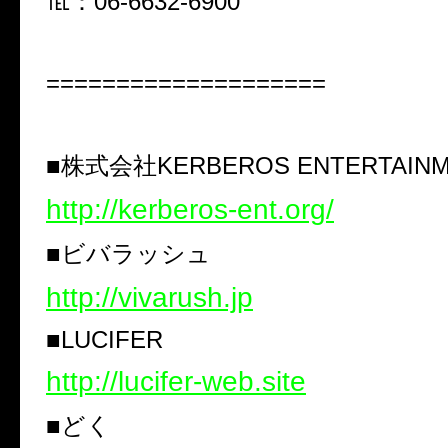
℡：06-6632-6900
====================
■株式会社KERBEROS ENTERTAIN
http://kerberos-ent.org/
■ビバラッシュ
http://vivarush.jp
■LUCIFER
http://lucifer-web.site
■どく