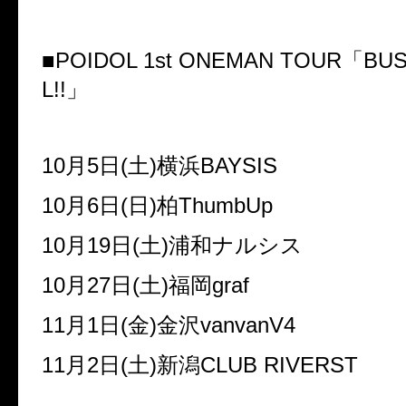
■POIDOL 1st ONEMAN TOUR
「
BUS
L!!
」
10
月
5
日
(
土
)
横浜
BAYSIS
10
月
6
日
(
日
)
柏
ThumbUp
10
月
19
日
(
土
)
浦和ナルシス
10
月
27
日
(
土
)
福岡
graf
11
月
1
日
(
金
)
金沢
vanvanV4
11
月
2
日
(
土
)
新潟
CLUB RIVERST