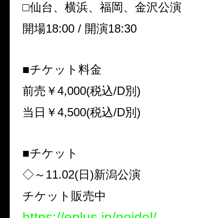
□仙台、横浜、福岡、金沢公演
開場
18:00 /
開演
18:30
■チケット料金
前売￥
4,000(
税込
/D
別
)
当日￥
4,500(
税込
/D
別
)
■チケット
◇～
11.02(
日
)
新潟公演
チケット販売中
https://eplus.jp/poidol/