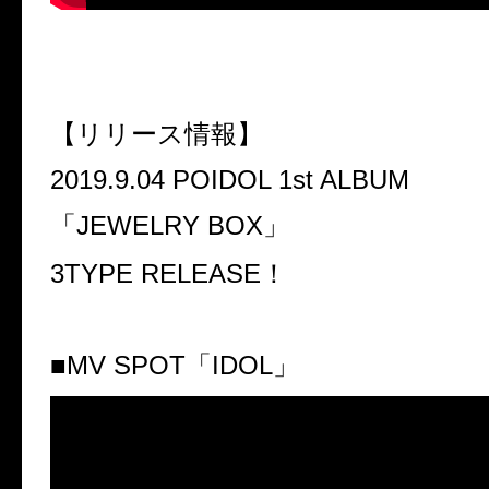
【リリース情報】
2019.9.04 POIDOL 1st ALBUM
「
JEWELRY BOX
」
3TYPE RELEASE
！
■
MV SPOT
「
IDOL
」