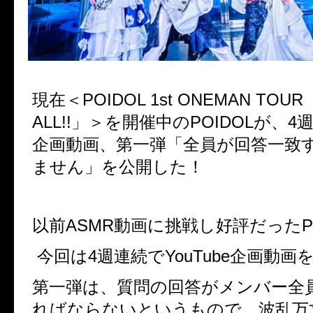
現在＜
POIDOL 1st ONEMAN TOUR
ALL!!
」＞を開催中の
POIDOL
が、
4
企画動画、第一弾「全員が回答一致
ません」を公開した！
以前
ASMR
動画に挑戦し好評だった
P
今回は
4
週連続で
YouTube
企画動画
第一弾は、質問の回答がメンバー全
ればならないというもので、波乱万