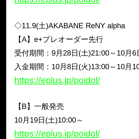
◇
11.9(
土
)AKABANE ReNY alpha
【
A
】
e+
プレオーダー先行
受付期間：
9
月
28
日
(
土
)21:00
～
10
月
6
入金期間：
10
月
8
日
(
火
)13:00
～
10
月
1
https://eplus.jp/poidol/
【
B
】一般発売
10
月
19
日
(
土
)10:00
～
https://eplus.jp/poidol/