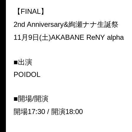
【
FINAL
】
2nd Anniversary&
絢瀬ナナ生誕祭
11
月
9
日
(
土
)AKABANE ReNY alpha
■出演
POIDOL
■開場
/
開演
開場
17:30 /
開演
18:00