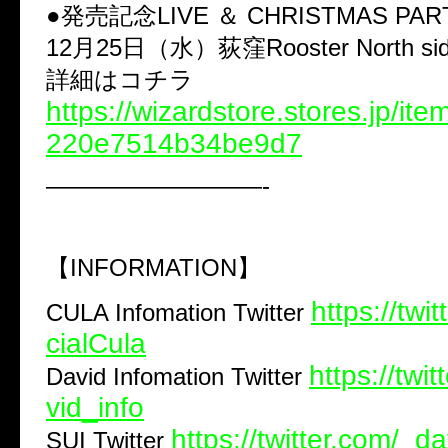
●発売記念LIVE ＆ CHRISTMAS PART
12月25日（水）荻窪Rooster North si
詳細はコチラ
https://wizardstore.stores.jp/it
220e7514b34be9d7
—————————-
【INFORMATION】
https://twit
CULA Infomation Twitter
cialCula
https://twi
David Infomation Twitter
vid_info
https://twitter.com/_d
SUI Twitter