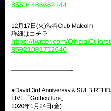
85504486662144
12月17日(火)渋谷Club Malcolm
詳細はコチラ
https://twitter.com/OfficialCula/
85921081712640
——————————-
●David 3rd Anniversay＆SUI BIRT
LIVE「Gothculture」
2020年1月24日(金)