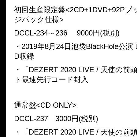
初回生産限定盤
<2CD+1DVD+92P
ブ
ジパック仕様
>
DCCL-234
～
236
9000
円
(
税別
)
・
2019
年
8
月
24
日池袋
BlackHole
公演
D
収録
・「
DEZERT 2020 LIVE /
天使の前
ト最速先行コード封入
通常盤
<CD ONLY>
DCCL-237
3000
円
(
税別
)
・「
DEZERT 2020 LIVE /
天使の前