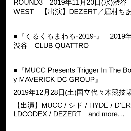
ROUND3
2019
年
11
月
20
日
(
水
)
渋谷
WEST
【出演】
DEZERT
／眉村ち
■『くるくるまわる
-2019-
』
2019
渋谷
CLUB QUATTRO
■『
MUCC Presents Trigger In The Bo
y MAVERICK DC GROUP
』
2019
年
12
月
28
日
(
土
)
国立代々木競技
【出演】
MUCC /
シド
/ HYDE / D’E
LDCODEX / DEZERT
and more
…