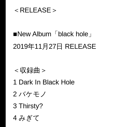
＜
RELEASE
＞
■
New Album
「
black hole
」
2019
年
11
月
27
日
RELEASE
＜収録曲＞
1 Dark In Black Hole
2
バケモノ
3 Thirsty?
4
みぎて