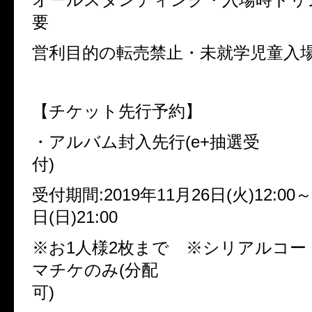
要
営利目的の転売禁止・未就学児童入
【チケット先行予約】
・アルバム封入先行
(e+
抽選受
付
)
受付期間
:2019
年
11
月
26
日
(
火
)12:00
～
日
(
日
)21:00
※お
1
人様
2
枚まで ※シリアルコー
マチケのみ
(
分配
可