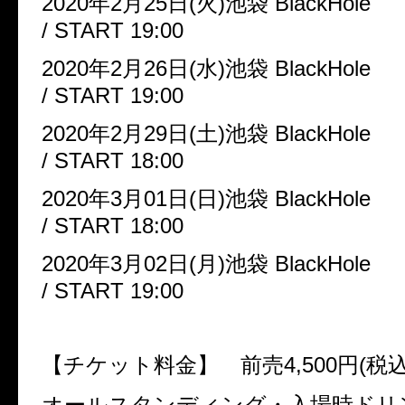
2020
年
2
月
25
日
(
火
)
池袋
BlackHole
/ START 19:00
2020
年
2
月
26
日
(
水
)
池袋
BlackHole
/ START 19:00
2020
年
2
月
29
日
(
土
)
池袋
BlackHole
/ START 18:00
2020
年
3
月
01
日
(
日
)
池袋
BlackHole
/ START 18:00
2020
年
3
月
02
日
(
月
)
池袋
BlackHole
/ START 19:00
【チケット料金】 前売
4,500
円
(
税
オールスタンディング・入場時ドリ