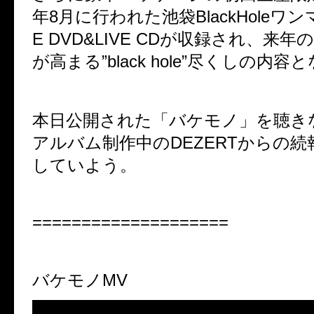
年
8
月に行われた池袋
BlackHole
ワン
E DVD&LIVE CD
が収録され、
来年の
が高まる”
black hole
”尽くしの内容と
本日公開された「バケモノ」を聴き
アルバム制作中の
DEZERT
からの続
していよう。
====================
バケモノ
MV