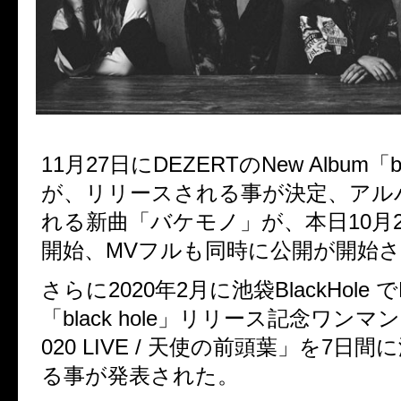
11
月
27
日に
DEZERT
の
New Album
「
b
が、リリースされる事が決定、
アル
れる新曲「バケモノ」が、本日
10
月
開始、
MV
フルも同時に公開が開始
さらに
2020
年
2
月に池袋
BlackHole
で
「
black hole
」リリース記念ワンマン
020 LIVE /
天使の前頭葉」を
7
日間に
る事が発表された。