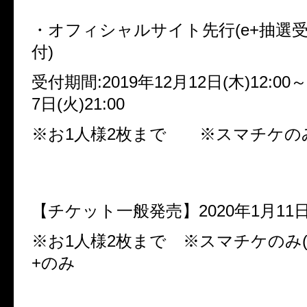
・オフィシャルサイト先行
(e+
抽選
付
)
受付期間
:2019
年
12
月
12
日
(
木
)12:00
～
7
日
(
火
)21:00
※お
1
人様
2
枚まで ※スマチケの
【チケット一般発売】
2020
年
1
月
11
※お
1
人様
2
枚まで ※スマチケのみ
+
のみ