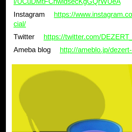
l/UCuDMtFChwldsecKgGQrWUeA
Instagram
https://www.instagram.co
cial/
Twitter
https://twitter.com/DEZER
Ameba blog
http://ameblo.jp/dezert-o