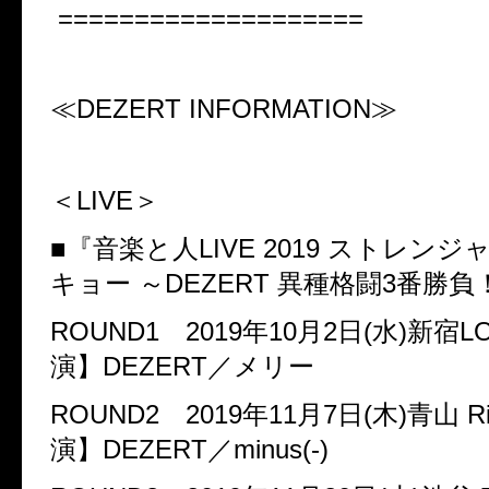
====================
≪
DEZERT INFORMATION
≫
＜
LIVE
＞
■『音楽と人
LIVE 2019
ストレンジャ
キョー ～
DEZERT
異種格闘
3
番勝負
ROUND1
2019
年
10
月
2
日
(
水
)
新宿
L
演】
DEZERT
／メリー
ROUND2
2019
年
11
月
7
日
(
木
)
青山
R
演】
DEZERT
／
minus(-)