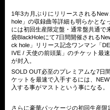
1
年
3
カ月ぶりにリリースされる
New 
hole
」の収録曲等詳細も明らかとな
には初回生産限定盤・通常盤共通で
袋
BlackHole
にて
7
日間開催されるNew 
ck hole
」リリース記念ワンマン「
DE
IVE /
天使の前頭葉」の
チケット最速
が封入。
SOLD OUT
必至のプレミアムな
7
日
ケットを最速で入手するには、
NEW
入する事がマストという事になる。
さらに豪華パッケージの初回生産限