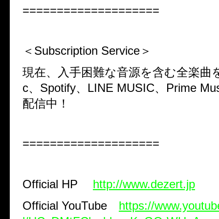
====================
＜
Subscription Service
＞
現在、入手困難な音源を含む全楽曲
c
、
Spotify
、
LINE MUSIC
、
Prime Mus
配信中！
====================
Official HP
http://www.dezert.jp
Official YouTube
https://www.youtu