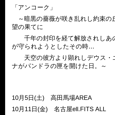
「アンコーク」
～暗黒の薔薇が咲き乱れし約束の
望の果てに
千年の封印を経て解放されしあ
が守られようとしたその時…
天空の彼方より顕れしデウス・
ナがパンドラの匣を開けた日。～
10
月
5
日
(
土
)
高田馬場
AREA
10
月
11
日
(
金
)
名古屋
ell.FITS ALL