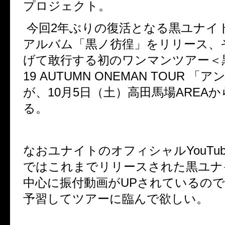
プロジェクト。
今回
2
年ぶりの復活となる黒ユナイ
アルバム「黒ノ彷徨」をリリース、
げて敢行する初のワンマンツアー＜
19 AUTUMN ONEMAN TOUR
「ア
が、
10
月
5
日（土）高田馬場
AREA
か
る。
なおユナイトのオフィシャル
YouTu
ではこれまでリリースされた黒ユナ
中心に振付動画が
UP
されているので
予習してツアーに臨んで欲しい。