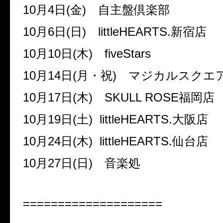
10
月
4
日
(
金
)
自主盤倶楽部
10
月
6
日
(
日
)
littleHEARTS.
新宿店
10
月
10
日
(
木
)
fiveStars
10
月
14
日
(
月・祝
)
マジカルスクエ
10
月
17
日
(
木
)
SKULL ROSE
福岡店
10
月
19
日
(
土
) littleHEARTS.
大阪店
10
月
24
日
(
木
) littleHEARTS.
仙台店
10
月
27
日
(
日
)
音楽処
====================