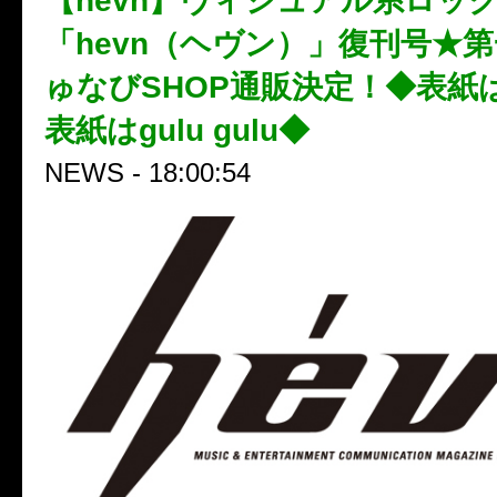
【hevn】ヴィジュアル系ロッ
「hevn（ヘヴン）」復刊号★
ゅなびSHOP通販決定！◆表紙
表紙はgulu gulu◆
NEWS - 18:00:54