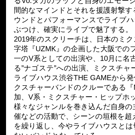
るVo.タカのラップと自身のエモー
間的なマインドとそれを援護射撃す
ウンドとパフォーマンスでライブハ
ぶつけ、確実にライブで魅了する。
2019年のスクリーチは、日本のミ
字塔『UZMK』の企画した大阪での
一のV系としての出演や、10月に名
る”ナゴステ”への出演、ミクスチャ
ライブハウス渋谷THE GAMEから
クスチャーバンドのクルーである『M
加、V系・ミクスチャー・ヒップホ
様々なジャンルを巻き込んだ自身の
催などの活動で、シーンの垣根を超
を繰り返し、今やライブハウスとは