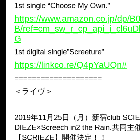
1st single “Choose My Own.”
https://www.amazon.co.jp/dp/
B/ref=cm_sw_r_cp_api_i_cl6
G
1st digital single”Screeture”
https://linkco.re/Q4pYaUQn#
====================
＜ライヴ＞
2019年11月25日（月）新宿club SCI
DIEZE×Screech in2 the Rain.共同主
【SCRIEZE】開催決定！！