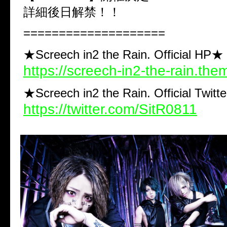
詳細後日解禁！！
====================
★Screech in2 the Rain. Official HP★
https://screech-in2-the-rain.the
★Screech in2 the Rain. Official Twitt
https://twitter.com/SitR0811