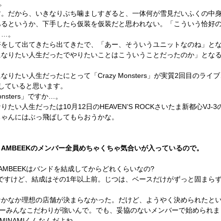
。
す。だから、いきなりぶち噛ましすぎると、一体何が雪見だいふくの中
あるというか、下手したら仮装を仮装だと思われない。「こういう恰好
と…。
好をして出てきたら出てきたで、「あー、そういうユニットなのね」と
になりたい人生だったでやりたいことはこういうことだったのか」とな
りたい人生だったにとって「Crazy Monsters」が実質2回目のライ
していると思います。
nsters」ですか…。
たい人生だったは10月12日のHEAVEN’S ROCKさいたま新都心VJ
ちゃんにはぶっ飛ばしてもらおうかな。
AMBEEKのメンバー全員めちゃくちゃ気合いが入っているので。
AMBEEKはバンドを結成してからどれくらいなの?
んですけど、結成はその1年以上前。じつは、ベースだけがずっと固まら
なかなか理想の店舗が決まらなかった。だけど、ようやく決められたと
ーみんなこだわりが強いんで。でも、妥協のないメンバーで始められま
MINAMIくんなんだよね。