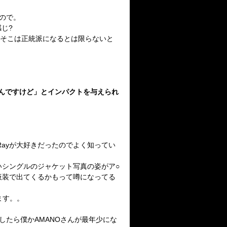
ので。
じ?
、そこは正統派になるとは限らないと
は違うんですけど」とインパクトを与えられ
irsRayが大好きだったのでよく知ってい
いシングルのジャケット写真の姿が
ア
○
仮装で出て
くるかもって噂になってる
ます。。
たら僕かAMANOさんが最年少にな