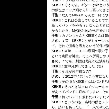
KEKE
：
そうです。ギターはbisと
の銀也はロック畑から引っ張ってき
千聖
：
なんでMINAMIくんと一緒に
KEKE
：
これは公言していることです
新しくバンドをやろうとなったときに
からしたら、MASKとbisから声
千聖
：
カノンちゃんとKEKEくんは
さの。
：
昔、KEKEくんがミュージ
て。それで演者と裏方という関係で
KEKE
：
当時、ニコニコ動画の歌い手
という劇団が誕生。そこへ所属しや
さの。
：
でも、劇団は最初の公演を
KEKE
：
空中分解してました（笑)
千聖
：
それが何年前なの?
さの。
：
2012年頃?けっこう前にな
千聖
：
その頃もKEKEくんはバンド
KEKE
：
そのときはソロでソニーミュ
があってバンドに疲れてしまい、そ
千聖
：
何で
バンドに疲れたの？
まだ
KEKE
：
というのも、当時の僕とメン
ら、誘いもあったし、「一人でやっ