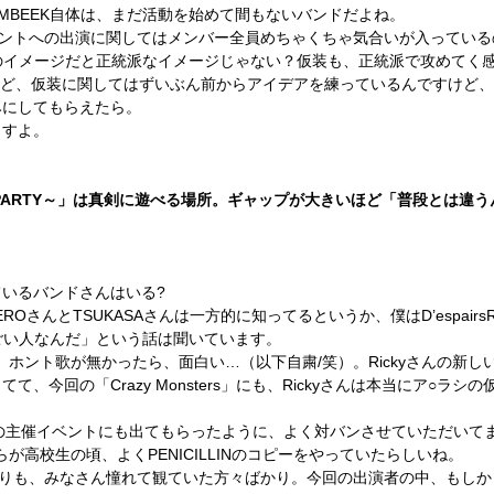
MBEEK自体は、まだ活動を始めて間もないバンドだよね。
ントへの出演に関してはメンバー全員めちゃくちゃ気合いが入っている
真のイメージだと正統派なイメージじゃない？仮装も、正統派で攻めてく感
すけど、仮装に関してはずいぶん前からアイデアを練っているんですけど
みにしてもらえたら。
ますよ。
LOWEEN PARTY～」は真剣に遊べる場所。ギャップが大きいほど「普段と
いるバンドさんはいる?
N’SのZEROさんとTSUKASAさんは一方的に知ってるというか、僕はD’espa
「すごい人なんだ」という話は聞いています。
。
ホント
歌が無かったら、
面白い
…
（以下自粛
/
笑）
。
Ricky
さんの新し
ってて、
今回の「
Crazy Monsters
」にも、
Ricky
さんは
本当にア
○
ラシ
の
BEEKの主催イベントにも出てもらったように、よく対バンさせていただいて
彼らが高校生の頃、よくPENICILLINのコピーをやっていたらしいね。
りも、みなさん憧れて観ていた方々ばかり。今回の出演者の中、もしかし