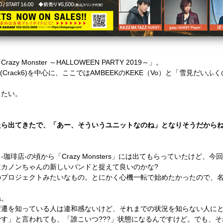
Monster ～HALLOWEEN PARTY 2019～」。
Crack6)を中心に、ここではAMBEEKのKEKE（Vo）と「雪見だ
したい。
たら出てきたで、「あー、そういうユニットなのね」となりそうだから
珈琲店-の頃から「Crazy Monsters」には出てもらっていたけど
はカノンちゃんの新しいバンドと捉えて良いのかな?
のプロジェクトみたいなもの。とにかく心機一転で始めたかったので、
ね。
変遷を知っている人は違和感ないけど、それまでの状況を知らない人に
す」と言われても、「誰こいつ???」状態になるんですけど。でも、そ