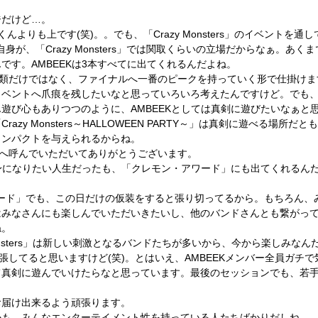
ジだけど…。
くんよりも上です(笑)。。でも、「Crazy Monsters」のイベントを
自身が、「Crazy Monsters」では関取くらいの立場だからなぁ。あ
です。AMBEEKは3本すべてに出てくれるんだよね。
類だけではなく、ファイナルへ一番のピークを持っていく形で仕掛けま
イベントへ爪痕を残したいなと思っていろいろ考えたんですけど。でも
遊び心もありつつのように、AMBEEKとしては真剣に遊びたいなぁと
azy Monsters～HALLOWEEN PARTY～」は真剣に遊べる場
インパクトを与えられるからね。
へ呼んでいただいてありがとうございます。
中身になりたい人生だったも、「クレモン・アワード」にも出てくれるん
アワード」でも、この日だけの仮装をすると張り切ってるから。もちろん
はみなさんにも楽しんでいただいきたいし、他のバンドさんとも繋がっ
ね。
sters
」は新しい刺激となるバンドたちが
多いから、今から楽しみなん
張してると思いますけど(笑)。とはいえ、AMBEEKメンバー全員ガチ
て真剣に遊んでいけたらなと思っています。最後のセッションでも、若
お届け出来るよう頑張ります。
かも、みんなエンターテイメント性を持っている人たちばかりだしね。