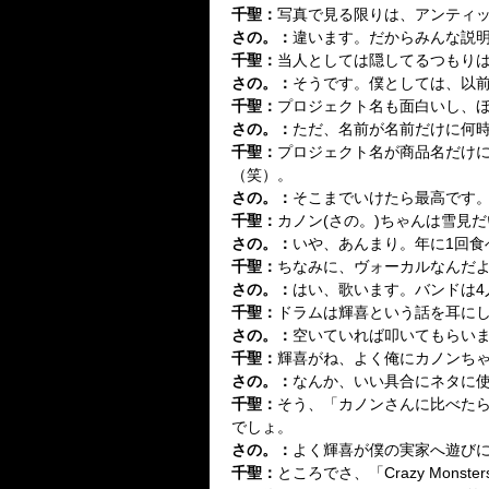
千聖
：
写真で見る限りは、アンティッ
さの。
：
違います。だからみんな説
千聖
：
当人としては隠してるつもりは
さの。
：
そうです。僕としては、以
千聖
：
プロジェクト名も面白いし、
さの。
：
ただ、名前が名前だけに何
千聖
：
プロジェクト名が商品名だけ
（笑）。
さの。
：
そこまでいけたら最高です
千聖
：
カノン(さの。)ちゃんは雪見
さの。
：
いや、あんまり。年に1回食
千聖
：
ちなみに、ヴォーカルなんだ
さの。
：
はい、歌います。バンドは4
千聖
：
ドラムは輝喜という話を耳にし
さの。
：
空いていれば叩いてもらい
千聖
：
輝喜がね、よく俺にカノンち
さの。
：
なんか、いい具合にネタに
千聖
：
そう、「カノンさんに比べたら
でしょ。
さの。
：
よく輝喜が僕の実家へ遊び
千聖
：
ところでさ、「Crazy Mo