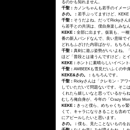
るのかも知れません。
千聖
：
カノンちゃんも若手のイメー
さの。
：
若手ぶってますけど、KEKE
千聖
：
そうだよね。だってRickyさん
ら若手との共演は、僕自身楽しみなん
KEKE
：
全部に出ます。仮装も、一種
番の新人バンドなんで、良い意味で
どれもふざけた内容ばかり。もちろん
千聖
：
真剣に遊ぶ姿勢がいいよね。「Cr
ほど「普段とは違うんですけど」と
KEKE
：
ホントに素晴らしいイベント
千聖
：
AMBEEKも雪見だいふくの
KEKE&さの。
：
もちろんです。
千聖
：
Rickyさんは「クレモン・
していただいて問題ないです。そこ
くれたら嬉しいなと思っているから
むしろ
俺
自身が、今年の「
Crazy Mon
KEKE
：
きっと僕ら、めちゃくちゃ緊
くて、キャラになりきることも含め
にアピールしたいと思います。
さの。
：
僕も、見たことないものを
千聖
：
なんか楽しみが増えたね。し