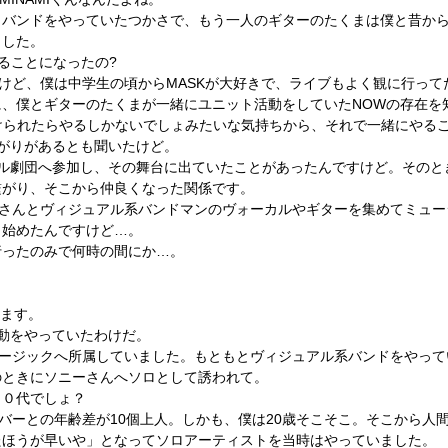
いうバンドをやっていたつかさで、もう一人のギターのたくまは僕と昔か
ました。
やることになったの?
けど、僕は中学生の頃からMASKが大好きで、ライブもよく観に行ってた
、僕とギターのたくまが一緒にユニット活動をしていたNOWの存在を
をかけられたらやるしかないでしょみたいな気持ちから、それで一緒にやる
繋がりがあるとも聞いたけど。
カル劇団へ参加し、その舞台に出ていたことがあったんですけど。その
繋がり、そこから仲良くなった関係です。
さんとヴィジュアル系バンドマンのヴォーカルやギターを集めてミュー
り始めたんですけど…。
行ったのみで何時の間にか…。
ります。
活動をやっていたわけだ。
ージックへ所属していました。もともとヴィジュアル系バンドをやって
のときにソニーさんへソロとして誘われて。
２０代でしょ？
バーとの年齢差が10個上人。しかも、僕は20歳そこそこ。そこから人
たほうが早いや」となってソロアーティストを当時はやっていました。