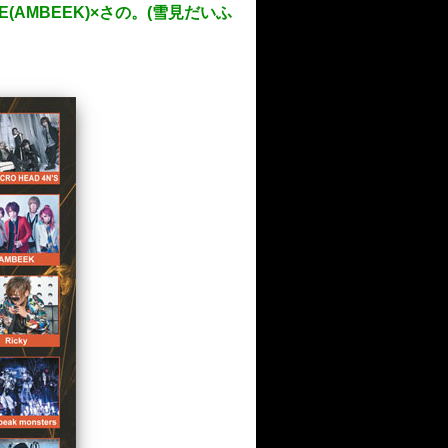
EKE(AMBEEK)×さの。(雪見だいふ