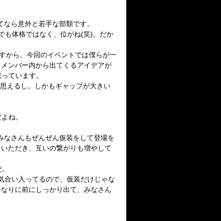
通してなら意外と若手な部類です。
くまでも体格ではなく、位がね(笑)。だか
すから。今回のイベントでは僕らが一
、メンバー内から出てくるアイデアが
思っています。
所だとも思えるし。しかもギャップが大きい
だよね。
、みなさんもぜんぜん仮装をして登場を
ていただき、互いの繋がりも増やして
だ
。
で気合い入ってるので、仮装だけじゃな
手なりに前にしっかり出て、みなさん