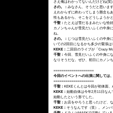
さえ俺はわかってないんだけどね(笑)
さの。
：
みなさん、そうだと思いま
えわからずに終わってしまう懸念も
性もあるから、そこをどうしようか
千聖
：
たとえば雪だるまみたいな恰
カノンちゃんが雪見だいふくの中身
ね。
さの。
：
じつは雪見だいふくの中身にな
いての2回目になるかち多少の緊張は
KEKE
：
二回目のライブが「Crazy Mo
千聖
：
今回、雪見だいふくの中身になり
なりそうだな。ぜひ、初日にカノン
====================
今回のイベントへの出演に関しては、
====================
千聖
：
KEKEくんとは今回が初体面、
KEKE
：
始動自体は今年2月11日な
始動したという形でした。
千聖
：
お店をやろうと思ったけど、
KEKE
：
そうなんです（笑）。メンバ
千聖
：
ドラムはMASKで活動している