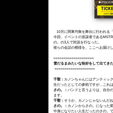
10月に関東均衡を舞台に行われる「Crazy 
今回、イベントの首謀者であるMSTR(
の。の3人で対談を行なった。
彼らの会話の模様を、ここへお届け
====================
雪だるまみたいな恰好をして出てき
====================
千聖：
カノンちゃんにはアンティック-
生だったとしての参戦ですが
…
これ
さの。
：
バンドと言うよりは、自分
ます。
千聖
：
そうか、カノンじゃないんだ
さの。
：
カノンからさの。になった
中身になりたい人生だったのさの。で