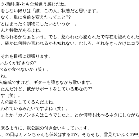
ク-珈琲店-とも全然違う感じだね。
明をしない限りは「誰、この人」状態だと思います。
なく、単に名前を変えたってこと??
前とはまったく別物にしたいというか…。
ほんと特徴があるよね。
時怒られるかなぁという。でも、怒られたら怒られたで存在を認められ
に、確かに何時か言われるかも知れない。むしろ、それをきっかけにコ
。それを目標に頑張ります。
だいふくが好きなの?
べるか食べないか（笑）。
よね。
人編成ですけど、ギターも弾きながら歌います。
たんだけど、彼がサポートをしている形なの??
ます（笑）。
ゃんの話をしてくるんだよね。
使われているみたいですよね（笑）。
」とか「カノンさんはこうでしたよ」とか何時も比べるネタにしながら
に来るように、親公認の付き合いをしています。
nsters」の日はカノンちゃんも仮装はするの?。そもそも、雪見だいふく