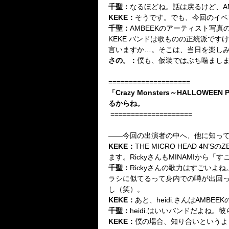
千聖
：
なるほどね。話は戻るけど、A
KEKE
：
そうです。でも、今回のイベ
千聖
：
AMBEEKのアーティスト写
KEKE バンドは歌ものの正統派で
言いますか…。そこは、当日を楽し
さの。
：
僕も、仮装ではぶち噛まし
====================
「Crazy Monsters～HAL
るからね。
====================
――今回の出演者の中へ、他に知って
KEKE
：
THE MICRO HEAD 4
ます。RickyさんもMINAMIから
千聖
：
Ricky
さんの歌力はすごいよね
ラシに似てるって身内での噂が出回
し（笑）
。
KEKE
：
あと、heidi.さんはAM
千聖
：
heidi.はいいバンドだよね。
KEKE
：
僕の場合、知り合いというよ