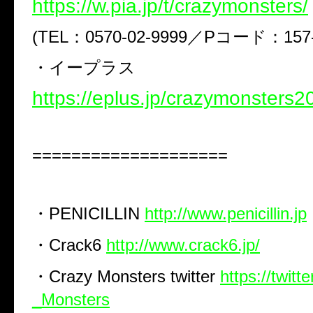
https://w.pia.jp/t/crazymonsters/
(TEL：0570-02-9999／Pコード：157-
・イープラス
https://eplus.jp/crazymonsters2
====================
・PENICILLIN
http://www.penicillin.jp
・Crack6
http://www.crack6.jp/
・Crazy Monsters twitter
https://twit
_Monsters