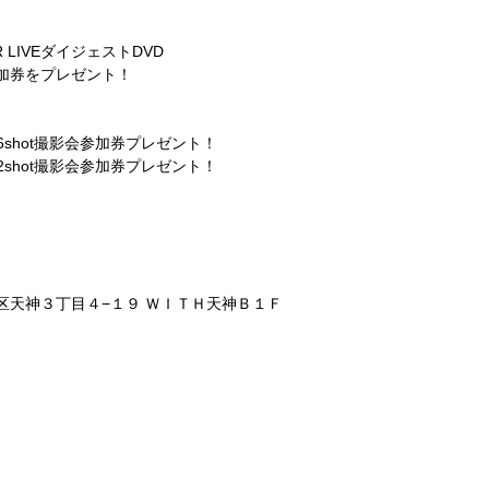
R LIVEダイジェストDVD
参加券をプレゼント！
に6shot撮影会参加券プレゼント！
で2shot撮影会参加券プレゼント！
市中央区天神３丁目４−１９ ＷＩＴＨ天神Ｂ１Ｆ