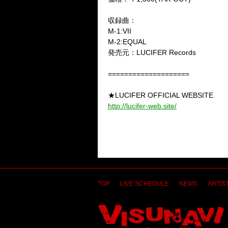
収録曲：
M-1:VII
M-2:EQUAL
発売元：LUCIFER Records
====================
★LUCIFER OFFICIAL WEBSITE
http://lucifer-web.site/
TOP
LIVE SCHEDULE
NEWS
ARTIST