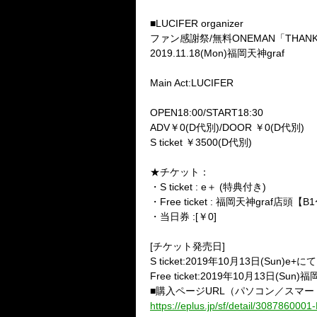
■LUCIFER organizer
ファン感謝祭/無料ONEMAN
「THANKS
2019.11.18(Mon)福岡天神graf
Main Act:LUCIFER
OPEN18:00/START18:30
ADV￥0(D代別)/DOOR ￥0(D代別)
S ticket ￥3500(D代別)
★チケット：
・S ticket : e＋ (特典付き)
・Free ticket : 福岡天神graf店頭【B
・当日券 :[￥0]
[チケット発売日]
S ticket:2019年10月13日(Sun)e+
Free ticket:2019年10月13日(Su
■購入ページURL（パソコン／スマ
https://eplus.jp/sf/detail/308786000