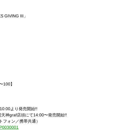
 GIVING III」
1〜100】
にて10:00より発売開始!!
n)福岡天神graf店頭にて14:00〜発売開始!!
ートフォン／携帯共通）
1-P0030001