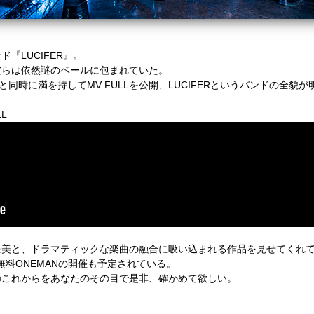
『LUCIFER』。
彼らは
依然謎のベールに包まれていた。
の発売と同時に満を持してMV FULLを公開、
LUCIFERというバンドの全貌
LL
像美と、ドラマティックな楽曲の融合に
吸い込まれる作品を見せてくれ
無料ONEMANの開催も予定されている。
のこれからをあなたのその目で是非、確かめて欲しい。