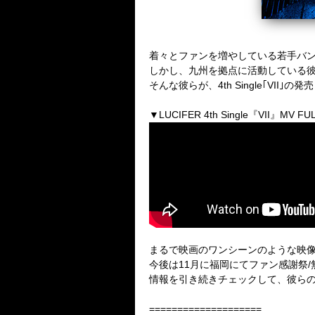
着々とファンを増やしている若手バンド
しかし、九州を拠点に活動している
そんな彼らが、4th Single｢VII｣
▼LUCIFER 4th Single『VII』MV FU
まるで映画のワンシーンのような映
今後は11月に福岡にてファン感謝祭/
情報を引き続きチェックして、彼ら
====================