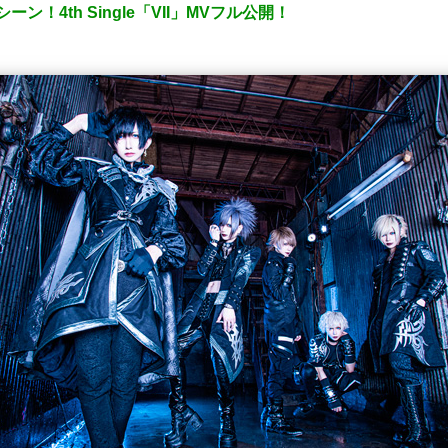
ン！4th Single「VII」MVフル公開！