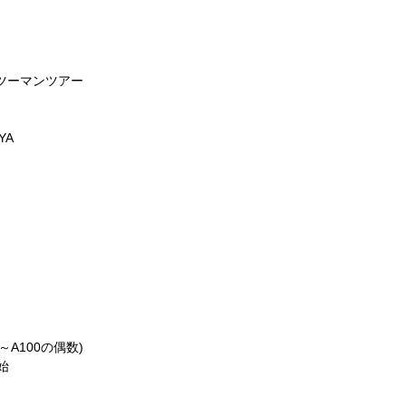
 ツーマンツアー
YA
A100の偶数)
始