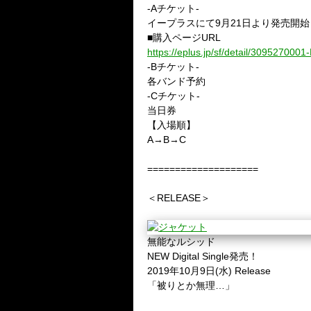
-Aチケット-
イープラスにて9月21日より発売開始
■購入ページURL
https://eplus.jp/sf/detail/309527000
-Bチケット-
各バンド予約
-Cチケット-
当日券
【入場順】
A→B→C
====================
＜RELEASE＞
無能なルシッド
NEW Digital Single発売！
2019年10月9日(水) Release
「被りとか無理…」