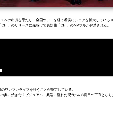
スへの出演を果たし、全国ツアーを経て着実にシェアを拡大しているⅢ
Cliff」のリリースに先駆けて表題曲「Cliff」のMVフルが解禁された。
て二度目のワンマンライブを行うことが決定している。
瞼の奥に焼き付くビジュアル、異端に溢れた現代への3度目の正直となり