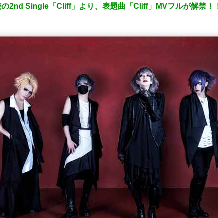
2nd Single「Cliff」より、表題曲「Cliff」MVフルが解禁！