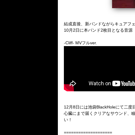
結成直後、新バンドながらキュアフェ
10月2日に本バンド2枚目となる音源「
-Cliff- MVフルver.
12月8日には池袋BlackHoleに
心臓にまで届くクリアなサウンド、
い！
====================