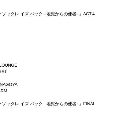
クソッタレ
イズ
バック
–
地獄からの使者
–
」
ACT.4
 LOUNGE
RST
 NAGOYA
ARM
クソッタレ
イズ
バック
–
地獄からの使者
–
」
FINAL
」