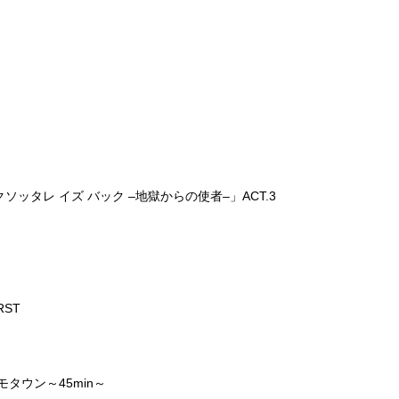
クソッタレ
イズ
バック
–
地獄からの使者
–
」
ACT.3
RST
モタウン～
45min
～