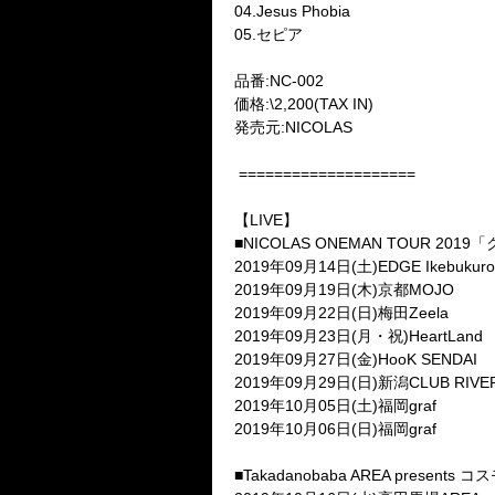
04.Jesus Phobia
05.
セピア
品番
:NC-002
価格
:\2,200(TAX IN)
発売元
:NICOLAS
====================
【
LIVE
】
■
NICOLAS ONEMAN TOUR 2019
「
2019
年
09
月
14
日
(
土
)EDGE Ikebukuro
2019
年
09
月
19
日
(
木
)
京都
MOJO
2019
年
09
月
22
日
(
日
)
梅田
Zeela
2019
年
09
月
23
日
(
月・祝
)HeartLand
2019
年
09
月
27
日
(
金
)HooK SENDAI
2019
年
09
月
29
日
(
日
)
新潟
CLUB RIVE
2019
年
10
月
05
日
(
土
)
福岡
graf
2019
年
10
月
06
日
(
日
)
福岡
graf
■
Takadanobaba AREA presents
コス