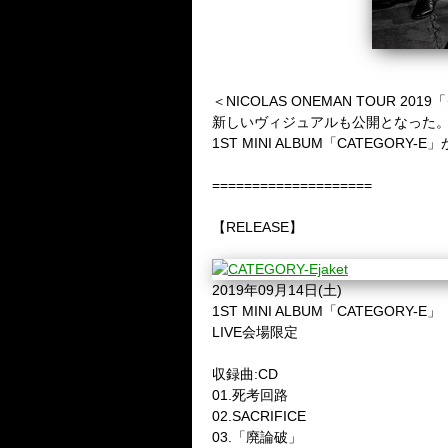
＜NICOLAS ONEMAN TOUR 2
新しいヴィジュアルも公開となった
1ST MINI ALBUM「CATEG
====================
【
RELEASE
】
2019
年
09
月
14
日
(
土
)
1ST MINI ALBUM
「
CATEGORY-E
」
LIVE
会場限定
収録曲
:CD
01.
死考回路
02.SACRIFICE
03.
「廃論破」