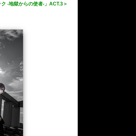
ック -地獄からの使者-」ACT.3＞