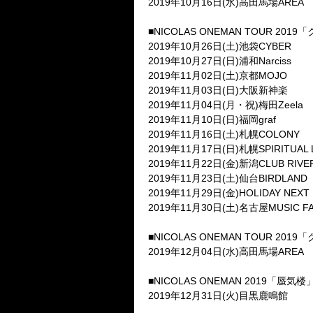
2019
年
10
月
16
日
(
水
)
高田馬場
AREA
■
NICOLAS ONEMAN TOUR 2019
「
2019
年
10
月
26
日
(
土
)
池袋
CYBER
2019
年
10
月
27
日
(
日
)
浦和
Narciss
2019
年
11
月
02
日
(
土
)
京都
MOJO
2019
年
11
月
03
日
(
日
)
大阪新神楽
2019
年
11
月
04
日
(
月・祝
)
梅田
Zeela
2019
年
11
月
10
日
(
日
)
福岡
graf
2019
年
11
月
16
日
(
土
)
札幌
COLONY
2019
年
11
月
17
日
(
日
)
札幌
SPIRITUAL
2019
年
11
月
22
日
(
金
)
新潟
CLUB RIVE
2019
年
11
月
23
日
(
土
)
仙台
BIRDLAND
2019
年
11
月
29
日
(
金
)HOLIDAY NEXT
2019
年
11
月
30
日
(
土
)
名古屋
MUSIC F
■
NICOLAS ONEMAN TOUR 2019
「
2019
年
12
月
04
日
(
水
)
高田馬場
AREA
■
NICOLAS ONEMAN 2019
「蜃気楼
2019
年
12
月
31
日
(
火
)
目黒鹿鳴館