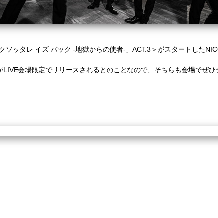
019「クソッタレ イズ バック -地獄からの使者-」ACT.3＞がスタートしたNIC
。
ORY-E」がLIVE会場限定でリリースされるとのことなので、そちらも会場で