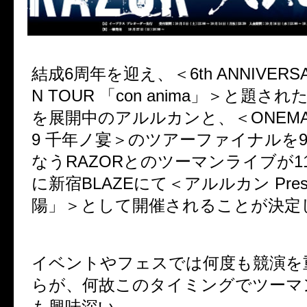
結成6周年を迎え、＜6th ANNIVERSA
N TOUR 「con anima」＞と題さ
を展開中のアルルカンと、＜ONEMAN 
9 千年ノ宴＞のツアーファイナルを9
なうRAZORとのツーマンライブが11
に新宿BLAZEにて＜アルルカン Pres
陽」＞として開催されることが決定
イベントやフェスでは何度も競演を
らが、何故このタイミングでツーマ
も興味深い。