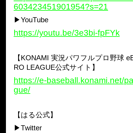
603423451901954?s=21
▶︎YouTube
https://youtu.be/3e3bi-fpFYk
【KONAMI 実況パワフルプロ野球 eBA
RO LEAGUE公式サイト】
https://e-baseball.konami.net/
gue/
【はる公式】
▶︎Twitter