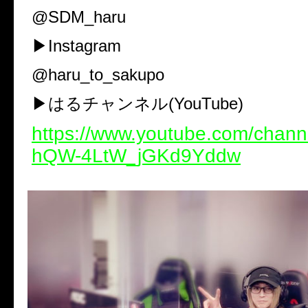
@SDM_haru
▶︎Instagram
@haru_to_sakupo
▶︎はるチャンネル(YouTube)
https://www.youtube.com/chan
hQW-4LtW_jGKd9Yddw