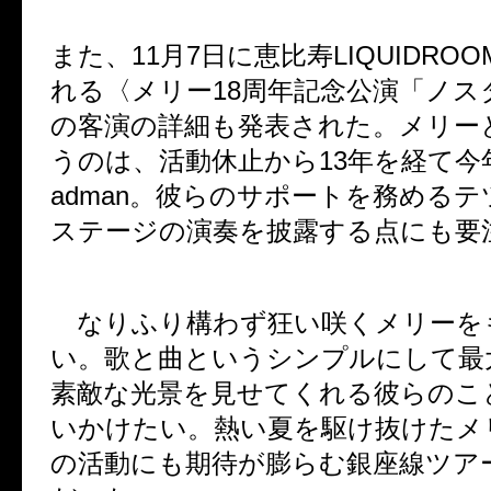
また、
11
月
7
日に恵比寿
LIQUIDROO
れる〈メリー
18
周年記念公演「ノス
の客演の詳細も発表された。メリー
うのは、活動休止から
13
年を経て今
adman
。彼らのサポートを務めるテ
ステージの演奏を披露する点にも要
なりふり構わず狂い咲くメリーを
い。歌と曲というシンプルにして最
素敵な光景を見せてくれる彼らのこ
いかけたい。熱い夏を駆け抜けたメ
の活動にも期待が膨らむ銀座線ツア