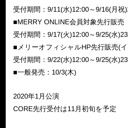
受付期間：
9/11(
水
)12:00
～
9/16(
月祝
■
MERRY ONLINE
会員対象先行販売
受付期間：
9/17(
火
)12:00
～
9/25(
水
)23
■メリーオフィシャル
HP
先行販売
(
イ
受付期間：
9/22(
水
)12:00
～
9/25(
水
)23
■一般発売：
10/3(
木
)
2020
年
1
月公演
CORE
先行受付は
11
月初旬を予定