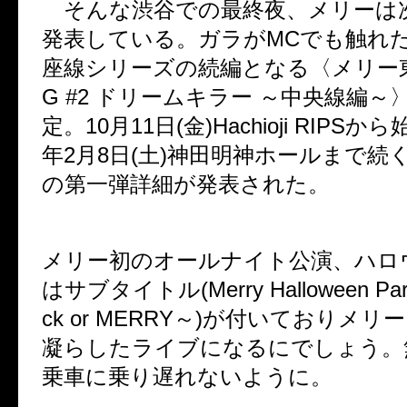
そんな渋谷での最終夜、メリーは
発表している。ガラが
MC
でも触れ
座線シリーズの続編となる〈メリー
G #2
ドリームキラー ～中央線編～
定。
10
月
11
日
(
金
)Hachioji RIPS
から
年
2
月
8
日
(
土
)
神田明神ホールまで続
の第一弾詳細が発表された。
メリー初のオールナイト公演、ハロ
はサブタイトル
(Merry Halloween Pa
ck or MERRY
～
)
が付いておりメリー
凝らしたライブになるにでしょう。
乗車に乗り遅れないように。