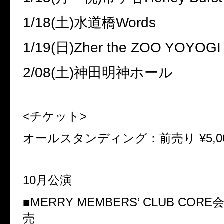
1/18(
土
)
水道橋
Words
1/19(
日
)Zher the ZOO YOYOGI
2/08(
土
)
神田明神ホール
<
チケット
>
オールスタンディング：前売り
¥5,0
10
月公演
■
MERRY MEMBERS
’
CLUB CORE
売