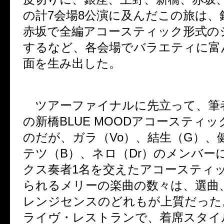
の計
7
会場
8
公演に及んだこの旅は、
赤坂で全編アコースティック形式の
するなど、各会場でバラエティに富
面を生み出した。
ツアーファイナルに先立って、筆
の新橋
BLUE MOOD
アコースティッ
のだが、ガラ（
Vo
）、結生（
G
）、
テツ（
B
）、ネロ（
Dr
）のメンバー
クス奏者
1
名を交えたアコースティ
られるメリーの楽曲の数々は、選曲
レンジセンスのどれもが上質だった
ライヴ・レストランで、着席スタイ