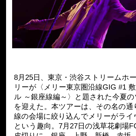
8
月
25
日、東京・渋谷ストリームホ
リーが〈メリー東京圏沿線
GIG #1
敷
ル ～銀座線編～〉と題された今夏
を迎えた。本ツアーは、その名の通
線の会場に絞り込んでメリーがライ
という趣向。
7
月
27
日の浅草花劇場
F
皮切りに、銀座、上野、新橋、赤坂