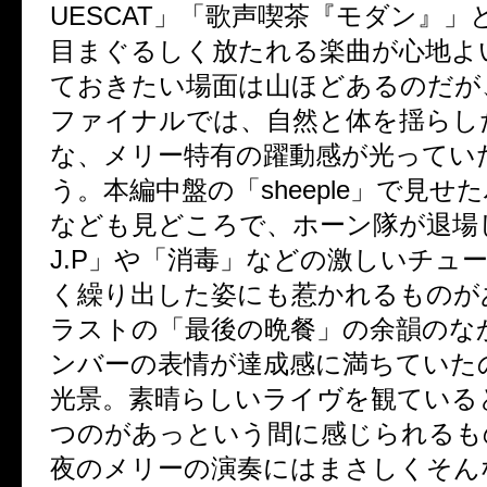
UESCAT
」「歌声喫茶『モダン』」
目まぐるしく放たれる楽曲が心地よ
ておきたい場面は山ほどあるのだが
ファイナルでは、自然と体を揺らし
な、メリー特有の躍動感が光ってい
う。本編中盤の「
sheeple
」で見せた
なども見どころで、ホーン隊が退場
J.P
」や「消毒」などの激しいチュ
く繰り出した姿にも惹かれるものが
ラストの「最後の晩餐」の余韻のな
ンバーの表情が達成感に満ちていた
光景。素晴らしいライヴを観ている
つのがあっという間に感じられるも
夜のメリーの演奏にはまさしくそん