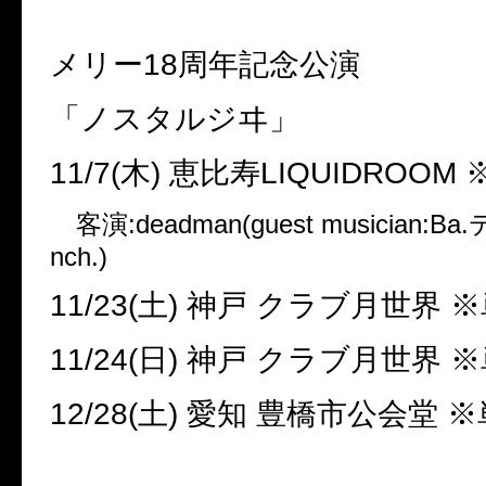
メリー
18
周年記念公演
「ノスタルジヰ」
11/7(
木
)
恵比寿
LIQUIDROOM
客演
:deadman(guest musician:Ba.
nch.)
11/23(
土
)
神戸 クラブ月世界 
11/24(
日
)
神戸 クラブ月世界 
12/28(
土
)
愛知 豊橋市公会堂 