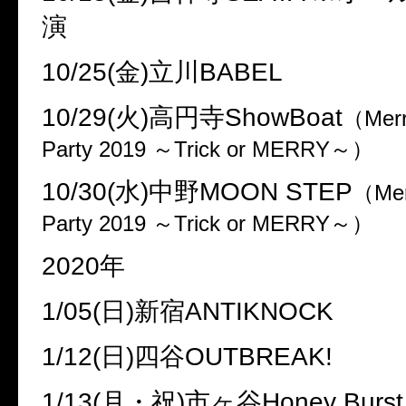
演
10/25(
金
)
立川
BABEL
10/29(
火
)
高円寺
ShowBoat
（
Mer
Party 2019
～
Trick or MERRY
～）
10/30(
水
)
中野
MOON STEP
（
Me
Party 2019
～
Trick or MERRY
～）
2020
年
1/05(
日
)
新宿
ANTIKNOCK
1/12(
日
)
四谷
OUTBREAK!
1/13(
月・祝
)
市ヶ谷
Honey Burst