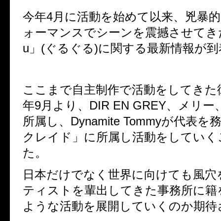
今年
4
月に活動を始めて以来、兇暴
ォーマンスでシーンを震撼させてき
u
」
(
ぐるぐる
)
に関する最新情報が到
ここまで自主制作で活動をしてきた
年
9
月より、
DIR EN GREY
、メリー
所属し、
Dynamite Tommy
が代表を
クレイド」に所属し活動をしていく
た。
日本だけでなく世界に向けても風穴
ティストを輩出してきた事務所に籍
ような活動を展開していくのか期待