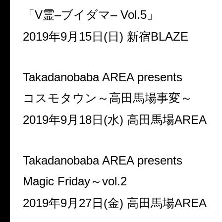
「
V
霊
–
ブイダマ
– Vol.5
」
2019
年
9
月
15
日
(
日
)
新宿
BLAZE
Takadanobaba AREA presents
コスモタウン～高田馬場事変～
2019
年
9
月
18
日
(
水
)
高田馬場
AREA
Takadanobaba AREA presents
Magic Friday
～
vol.2
2019
年
9
月
27
日
(
金
)
高田馬場
AREA