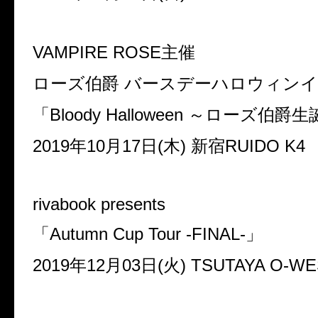
VAMPIRE ROSE
主催
ローズ伯爵 バースデーハロウィン
「
Bloody Halloween
～ローズ伯爵生
2019
年
10
月
17
日
(
木
)
新宿
RUIDO K4
rivabook presents
「
Autumn Cup Tour -FINAL-
」
2019
年
12
月
03
日
(
火
) TSUTAYA O-W