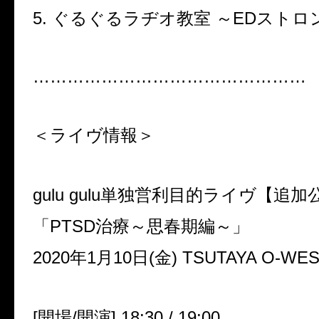
5.
ぐるぐるラヂオ教室 ～
ED
ストロ
…………………………………………
＜ライヴ情報＞
gulu gulu
単独営利目的ライヴ【追加
「
PTSD
治療～思春期編～」
2020
年
1
月
10
日
(
金
) TSUTAYA O-WE
[
開場
/
開演
] 18:30 / 19:00