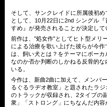
そして、サンクレイドに所属後初め
として、
10
月
22
日に
2nd
シングル『
すめ』が発売されることが決定して
前作は、”処女作”としてヒト型メリ
による治療を歌い上げた彼らが今作
は、飼い犬とは？をテーマにボーカ
なのか否か判断のしかねる反骨的な
いる。
今作は、新曲
2
曲に加えて、メンバ
るぐるラヂオ教室」と題されたラジ
のトラックが収録され、
2
タイプの
衆」「ストロング」にちなんだ内容