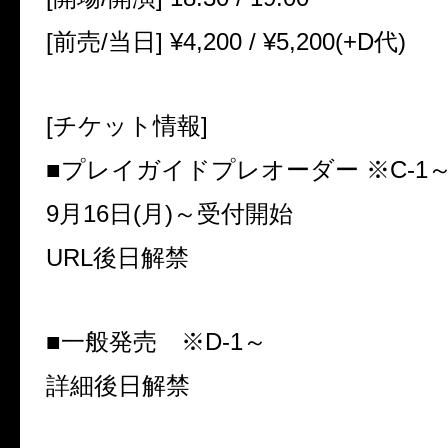
[
前売
/
当日
] ¥4,200 / ¥5,200(+D
代
)
[
チケット情報
]
■プレイガイドプレオーダー ※
C-1
9
月
16
日
(
月
)
～受付開始
URL
後日解禁
■一般発売 ※
D-1
～
詳細後日解禁