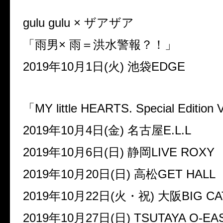
gulu gulu
× ザアザア
「雨男× 雨＝洪水警報？！」
2019
年
10
月
1
日
(
火
)
池袋
EDGE
「
MY little HEARTS. Special Edition V
2019
年
10
月
4
日
(
金
)
名古屋
E.L.L
2019
年
10
月
6
日
(
日
)
静岡
LIVE ROXY
2019
年
10
月
20
日
(
日
)
高松
GET HALL
2019
年
10
月
22
日
(
火・祝
)
大阪
BIG CA
2019
年
10
月
27
日
(
日
) TSUTAYA O-EA