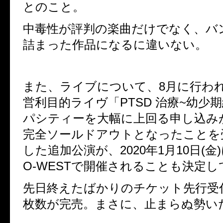
とのこと。
中毒性が評判の楽曲だけでなく、バ
詰まった作品になるに違いない。
また、ライブについて、
8
月に行わ
営利目的ライヴ「
PTSD
治療
~
幼少期
パシティーを大幅に上回る申し込み
完全ソールドアウトとなったことを
した追加公演が、
2020
年
1
月
10
日
(
金
)
O-WEST
で開催されることも決定し
先日終えたばかりのチケット先行受
枚数が完売。まさに、止まらぬ勢い