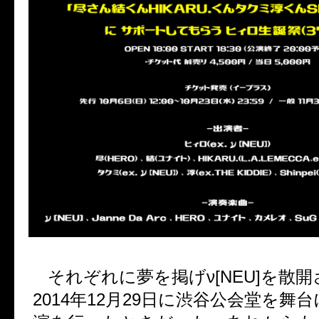
それぞれに夢を掲げ
ν[NEU]
を散開
2014
年
12
月
29
日に渋谷公会堂を舞台