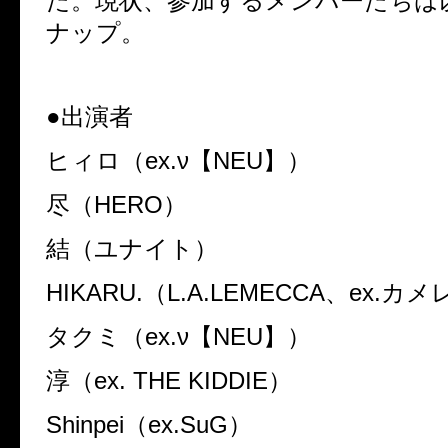
た。現状、参加するメンバーたちは
ナップ。
●
出演者
ヒィロ（
ex.ν
【
NEU
】）
尽（
HERO
）
結（ユナイト）
HIKARU.
（
L.A.LEMECCA
、
ex.
カメ
タクミ（
ex.ν
【
NEU
】）
淳（
ex. THE KIDDIE
）
Shinpei
（
ex.SuG
）