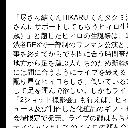
「尽さん結くん
HIKARU.
くんタクミ
さんにサポートしてもらうヒィロ生
歳）」と題したヒィロの生誕祭は、
渋谷
REX
で一部制のワンマン公演と
事を終えてからでも間に合う時間帯
地方から足を運ぶ人たちのため新幹
には間に合うようにライブを終える
配り屋なヒィロらしさ。働いている
して足を運んで欲しい。しかもライ
「
2
ショット撮影会」も行えば、ヒ
ュース及び制作した化粧品のギフト
会場限定で発売。ライブの顔はもち
ティシャンとしてのヒィロの顔も会