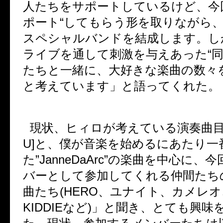
人たちをサポートしているけど、今
ポート
“
してもらう形を取りながら
スペシャルバンドを結成します。し
ライブを通して刺激を与えあった
“
たちと一緒に、大好きな楽曲の数々
と考えています」と語ってくれた。
現状、ヒィロが考えている演奏曲
U]
と、僕が音楽を始めるにあたり一
た
”JanneDaArc”
の楽曲を中心に、今
バーとして参加してくれる仲間たち
曲たち
(HERO
、ユナイト、カメレオ
KIDDIE
など
)
」と聞き、とても興味