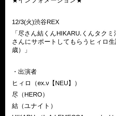
★インフォメーション★
12/3(
火
)
渋谷
REX
「尽さん結くん
HIKARU.
くんタクミ
さんにサポートしてもらうヒィロ生
歳）」
・出演者
ヒィロ（
ex.ν
【
NEU
】）
尽（
HERO
）
結（ユナイト）