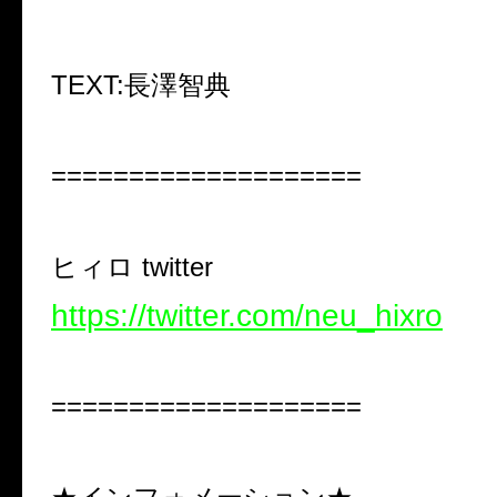
TEXT:
長澤智典
====================
ヒィロ
twitter
https://twitter.com/neu_hixro
====================