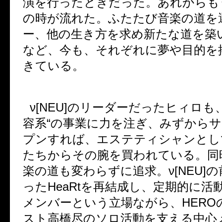
演を行ったときだった。あれからも
の時が流れた。ふたたび音楽の道を
ー、他の生き方を求め新たな道を築
など、今も、それぞれに夢や目的を
きている。
ν[NEU]
のリーダーだったヒィロも
容系
“
の事業に力を注ぎ、みずからサ
プンすれば、エステティシャンとし
たちからその腕を買われている。同
楽の道も変わらずに追求。
ν[NEU]
の
った
HeaRt
を再結成し、定期的に活
メンバーという立場ながら、
HERO
スト高橋尽のソロ活動を支える中心