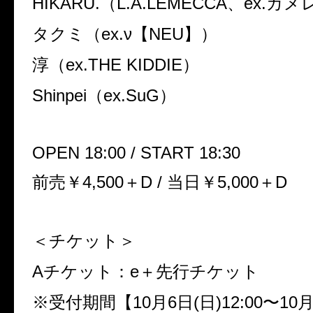
HIKARU.
（
L.A.LEMECCA
、
ex.
カメ
タクミ（
ex.ν
【
NEU
】）
淳（
ex.THE KIDDIE
）
Shinpei
（
ex.SuG
）
OPEN 18:00 / START 18:30
前売￥
4,500
＋
D /
当日￥
5,000
＋
D
＜チケット＞
A
チケット：
e
＋先行チケット
※受付期間【
10
月
6
日
(
日
)12:00
〜
10