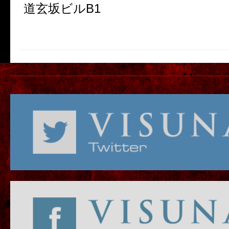
道玄坂ビル
B1