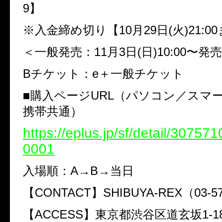
9
】
※入金締め切り【
10
月
29
日
(
火
)21:00
＜一般発売：
11
月
3
日
(
日
)10:00
〜発売
B
チケット：
e
＋一般チケット
■
購入ページ
URL
（パソコン／スマ
携帯共通）
https://eplus.jp/sf/detail/3075
0001
入場順：
A→B→
当日
【
CONTACT
】
SHIBUYA-REX
（
03-5
【
ACCESS
】東京都渋谷区道玄坂
1-1