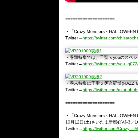
====================
・「Crazy Monsters～HALLOW
Twitter→
https://twitter.com/chisatoc
・巻頭特集では、千聖 x youのス
Twitter→
https://twitter.com/you_g072
・巻末特集は千聖 x 阿久延博(RAZZ 
Twitter→
https://twitter.com/akunobuh
====================
・「Crazy Monsters～HALLOWEEN
10月12日(土)さいたま新都心VJ-3／10
Twitter→
https://twitter.com/Crazy__