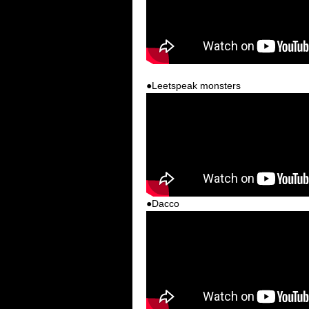
●Leetspeak monsters
●Dacco