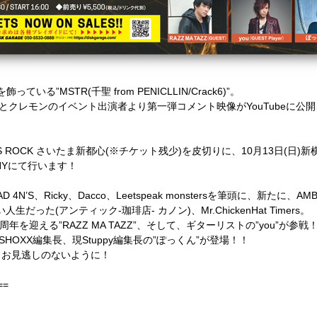
る”MSTR(千聖 from PENICLLIN/Crack6)”。
ters”ことクレモンのイベント出演者より第一弾コメント映像がYouTubeに
N’S ROCK さいたま新都心(※チケット残少)を皮切りに、10月13日(日)新横浜
eNYにて行います！
D 4N’S、Ricky、Dacco、
Leetspeak monsters
を筆頭に、新たに、AMBEEK
生だった(アンティック-珈琲店- カノン)、Mr.ChickenHat Timers。
年を迎える”RAZZ MA TAZZ”、そして、ギターリストの”you”が参戦
HOXX編集長、現Stuppy編集長の”ぽっくん”が登場！！
！お見逃しのないように！
==