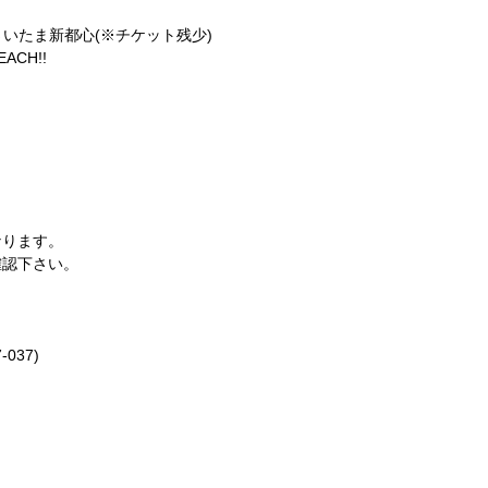
OCK さいたま新都心(※チケット残少)
EACH!!
なります。
確認下さい。
-037)