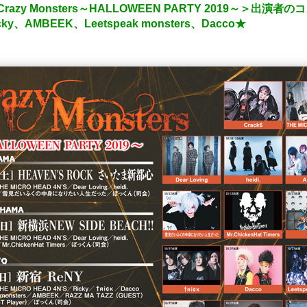
＜Crazy Monsters～HALLOWEEN PARTY 2019～＞
cky、AMBEEK、Leetspeak monsters、Dacco★