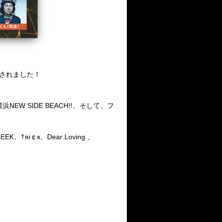
公開されました！
NEW SIDE BEACH!!、そして、フ
、†яi￠к、Dear Loving 、
！