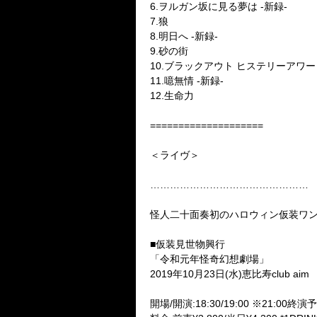
6.ヲルガン坂に見る夢は -新録-
7.狼
8.明日へ -新録-
9.砂の街
10.ブラックアウト ヒステリーアワー
11.噫無情 -新録-
12.生命力
====================
＜ライヴ＞
…………………………………………
怪人二十面奏初のハロウィン仮装ワン
■仮装見世物興行
「令和元年怪奇幻想劇場」
2019年10月23日(水)恵比寿club aim
開場/開演:18:30/19:00 ※21:00終演