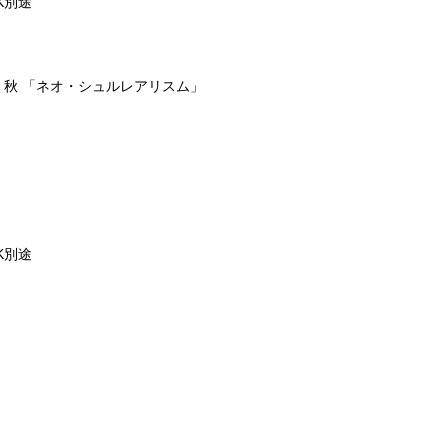
NK別途
 秋 「ネオ・シュルレアリスム」
NK別途