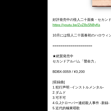
好評発売中の怪人二十面奏・セカンド
https://youtu.be/ZvZ8sSN8yKs
10月には怪人二十面奏初のハロウィ
====================
★絶賛発売中
セカンドアルバム「聲命力」
BDBX-0059 / ¥3,200
[収録曲]
1.犯行声明 -インストルメンタル-
2.ダムド
3.可不可
4.G,Jクローバー連続殺人事件 -新録-
5.近代的極東唱歌