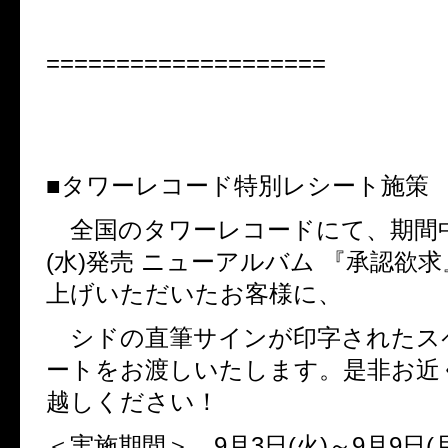
====================
■タワーレコード特別レシート施策
全国のタワーレコードにて、期間
(
水
)
発売
ニューアルバム
『承認欲求
上げいただいたお客様に、
シドの直筆サインが印字されたス
ートをお渡しいたします。是非お近
越しください！
＜実施期間＞
9
月
3
日
(
火
)
～
9
月
9
日
(