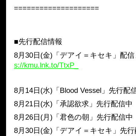
====================
■先行配信情報
8
月
30
日
(
金
)
「デアイ＝キセキ」配
s://kmu.lnk.to/TtxP_
8
月
14
日
(
水
)
「
Blood Vessel
」先行配
8
月
21
日
(
水
)
「承認欲求」先行配信中
8
月
26
日
(
月
)
「君色の朝」先行配信中
8
月
30
日
(
金
)
「デアイ＝キセキ」先行