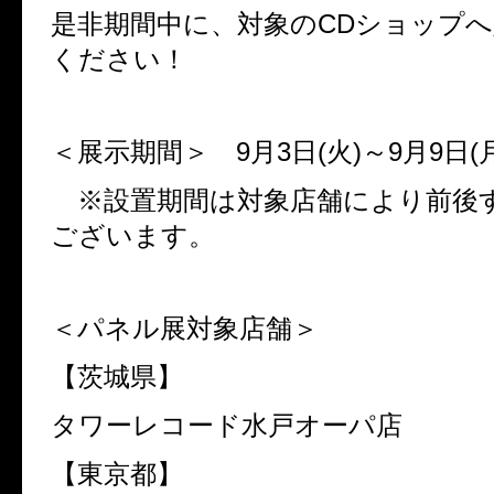
是非期間中に、対象の
CD
ショップへ
ください！
＜展示期間＞
9
月
3
日
(
火
)
～
9
月
9
日
(
※設置期間は対象店舗により前後
ございます。
＜パネル展対象店舗＞
【茨城県】
タワーレコード水戸オーパ店
【東京都】