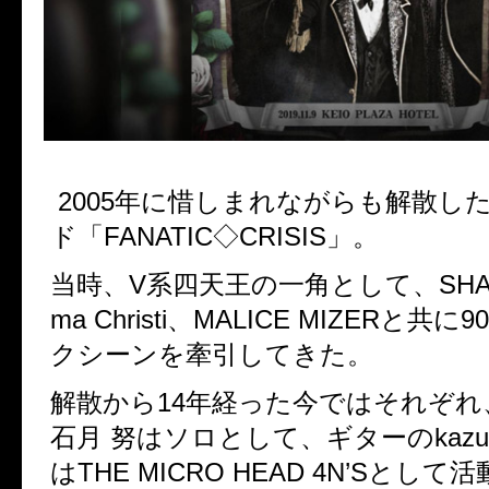
2005年に惜しまれながらも解散し
ド「FANATIC◇CRISIS」。
当時、V系四天王の一角として、SHAZN
ma Christi、MALICE MIZERと共
クシーンを牽引してきた。
解散から14年経った今ではそれぞ
石月 努はソロとして、ギターのkazuy
はTHE MICRO HEAD 4N’Sとし