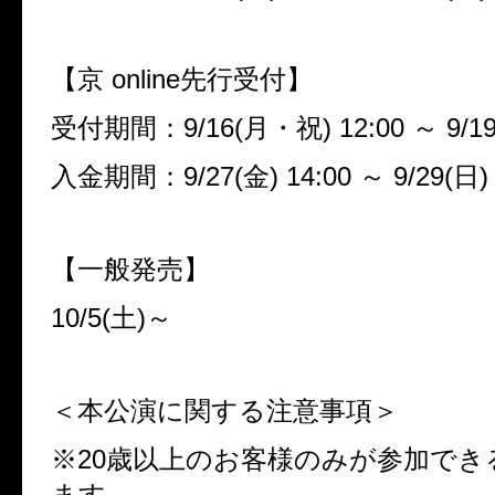
【京
online
先行受付】
受付期間：
9/16(
月・祝
) 12:00
～
9/19
入金期間：
9/27(
金
) 14:00
～
9/29(
日
)
【一般発売】
10/5(
土
)
～
＜本公演に関する注意事項＞
※
20
歳以上のお客様のみが参加でき
ます。