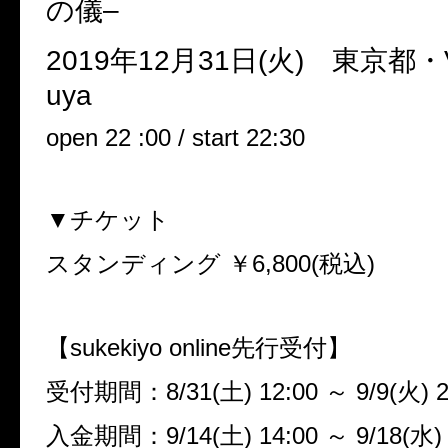
の儀
–
2019
年
12
月
31
日
(
火
)
東京都・
uya
open 22 :00 / start 22:30
▼チケット
スタンディング ￥
6,800(
税込
)
【
sukekiyo online
先行受付】
受付期間：
8/31(
土
) 12:00
～
9/9(
火
) 
入金期間：
9/14(
土
) 14:00
～
9/18(
水
)