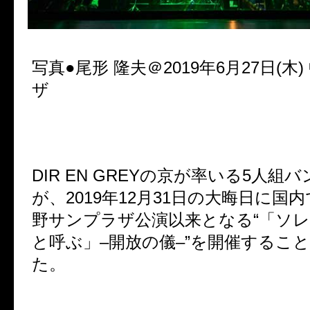
写真●尾形 隆夫＠
2019
年
6
月
27
日
(
木
)
ザ
DIR EN GREY
の京が率いる
5
人組バ
が、
2019
年
12
月
31
日の大晦日に国内
野サンプラザ公演以来となる“「ソ
と呼ぶ」
–
開放の儀
–
”を開催するこ
た。