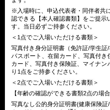
※入場時に、申込代表者・同伴者共
認できる【本人確認書類】をご提示
す。当日必ずご持参ください。
＜
1
点でご入場いただける書類＞
写真付き身分証明書（免許証
/
学生証
/
パスポート、在留カード、写真付き
カード、写真付き保険証、マイナン
り
1
点をご持参ください。
＜
2
点でご入場いただける書類＞
【年齢の確認ができる書類
2
点の場
写真なし公的身分証明書
(
健康保険証
/