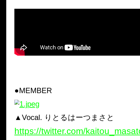
●MEMBER
▲Vocal. りとるはーつまさと
https://twitter.com/kaitou_masat