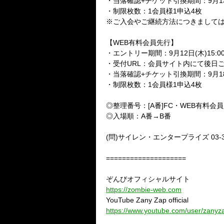
・当落確認+チケット引換期間：9月13日(金
・制限枚数：1会員様1申込4枚
※ご入会やご継続方法につきましては、CL
【WEB有料会員先行】
・エントリー期間：9月12日(木)15:00～
・受付URL：会員サイト内にて後日
・当落確認+チケット引換期間：9月18日(水
・制限枚数：1会員様1申込4枚
◎整理番号：[A番]FC・WEB有料会員
◎入場順：A番→B番
(問)サイレン・エンタープライズ 03-34
====================
ぞんびオフィシャルサイト
https://zombie-web.com
YouTube Zany Zap official
https://www.youtube.com/user/zanyzap