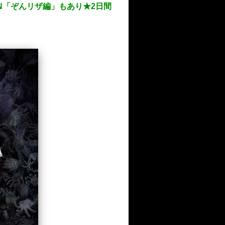
N「ぞんリザ編」もあり★2日間