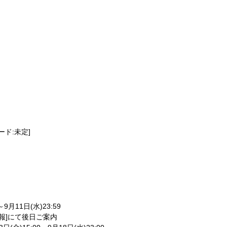
コード:未定]
月11日(水)23:59
情報]にて後日ご案内